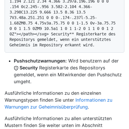
1.194 2.121 2.34 4.366 3.297a.196.196 0 0 0 
.154 0c2.245-.956 3.582-2.104 4.366-
3.298C13.225 9.666 13.5 8.36 13.5 
7V3.48a.251.251 0 0 0-.174-.237l-5.25-
1.68ZM8.75 4.75v3a.75.75 0 0 1-1.5 0v-3a.75.75 
0 0 1 1.5 0ZM9 10.5a1 1 0 1 1-2 0 1 1 0 0 1 2 
0Z"></path></svg> Security** Registerkarte des 
Repositorys gemeldet, wenn ein unterstütztes 
Pushschutzwarnungen:
Wird benutzern auf der
Security
Registerkarte des Repositorys
gemeldet, wenn ein Mitwirkender den Pushschutz
umgeht.
Ausführliche Informationen zu den einzelnen
Warnungstypen finden Sie unter
Informationen zu
Warnungen zur Geheimnisüberprüfung
.
Ausführliche Informationen zu allen unterstützten
Mustern finden Sie weiter unten im Abschnitt