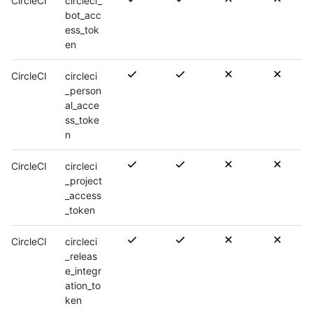
CircleCI
circleci_
bot_acc
ess_tok
en
CircleCI
circleci
_person
al_acce
ss_toke
n
CircleCI
circleci
_project
_access
_token
CircleCI
circleci
_releas
e_integr
ation_to
ken