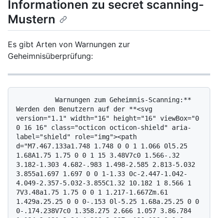
Informationen zu secret scanning-
Mustern
Es gibt Arten von Warnungen zur
Geheimnisüberprüfung:
          Warnungen zum Geheimnis-Scanning:** 
Werden den Benutzern auf der **<svg 
version="1.1" width="16" height="16" viewBox="0 
0 16 16" class="octicon octicon-shield" aria-
label="shield" role="img"><path 
d="M7.467.133a1.748 1.748 0 0 1 1.066 0l5.25 
1.68A1.75 1.75 0 0 1 15 3.48V7c0 1.566-.32 
3.182-1.303 4.682-.983 1.498-2.585 2.813-5.032 
3.855a1.697 1.697 0 0 1-1.33 0c-2.447-1.042-
4.049-2.357-5.032-3.855C1.32 10.182 1 8.566 1 
7V3.48a1.75 1.75 0 0 1 1.217-1.667Zm.61 
1.429a.25.25 0 0 0-.153 0l-5.25 1.68a.25.25 0 0 
0-.174.238V7c0 1.358.275 2.666 1.057 3.86.784 