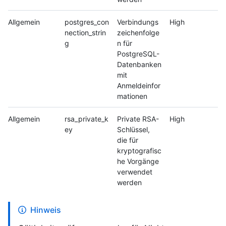
Allgemein
postgres_con
Verbindungs
High
nection_strin
zeichenfolge
g
n für
PostgreSQL-
Datenbanken
mit
Anmeldeinfor
mationen
Allgemein
rsa_private_k
Private RSA-
High
ey
Schlüssel,
die für
kryptografisc
he Vorgänge
verwendet
werden
Hinweis