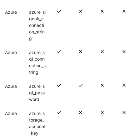
Azure
azure_si
gnalr_c
onnecti
on_strin
g
Azure
azure_s
ql_conn
ection_s
tring
Azure
azure_s
ql_pass
word
Azure
azure_s
torage_
account
_key