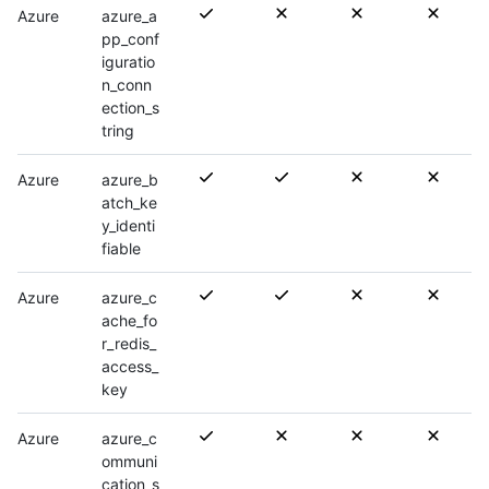
Azure
azure_a
pp_conf
iguratio
n_conn
ection_s
tring
Azure
azure_b
atch_ke
y_identi
fiable
Azure
azure_c
ache_fo
r_redis_
access_
key
Azure
azure_c
ommuni
cation_s