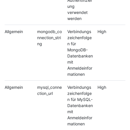
Authentifizier
ung
verwendet
werden
Allgemein
mongodb_co
Verbindungs
High
nnection_stri
zeichenfolge
ng
n für
MongoDB-
Datenbanken
mit
Anmeldeinfor
mationen
Allgemein
mysql_conne
Verbindungs
High
ction_url
zeichenfolge
n für MySQL-
Datenbanken
mit
Anmeldeinfor
mationen