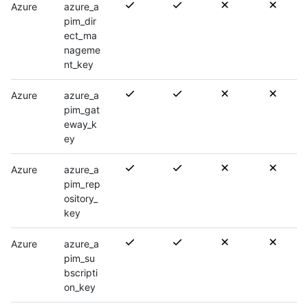
Azure
azure_a
pim_dir
ect_ma
nageme
nt_key
Azure
azure_a
pim_gat
eway_k
ey
Azure
azure_a
pim_rep
ository_
key
Azure
azure_a
pim_su
bscripti
on_key