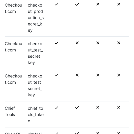
Checkou
checko
t.com
ut_prod
uction_s
ecret_k
ey
Checkou
checko
t.com
ut_test_
secret_
key
Checkou
checko
t.com
ut_test_
secret_
key
Chief
chief_to
Tools
ols_toke
n