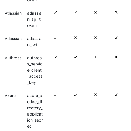
Atlassian
atlassia
n_api_t
oken
Atlassian
atlassia
n_jwt
Authress
authres
s_servic
e_client
_access
_key
Azure
azure_a
ctive_di
rectory_
applicat
ion_secr
et