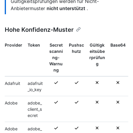
Gültigkeitsprüfungen werden für Nicht-
Anbietermuster
nicht unterstützt
.
Hohe Konfidenz-Muster
Provider
Token
Secret
Pushsc
Gültigk
Base64
scanni
hutz
eitsübe
ng-
rprüfun
Warnu
g
ng
Adafruit
adafruit
_io_key
Adobe
adobe_
client_s
ecret
Adobe
adobe_