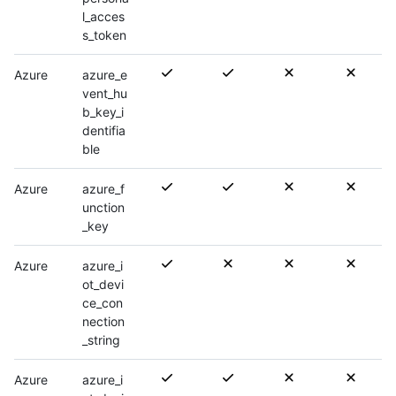
l_acces
s_token
Azure
azure_e
vent_hu
b_key_i
dentifia
ble
Azure
azure_f
unction
_key
Azure
azure_i
ot_devi
ce_con
nection
_string
Azure
azure_i