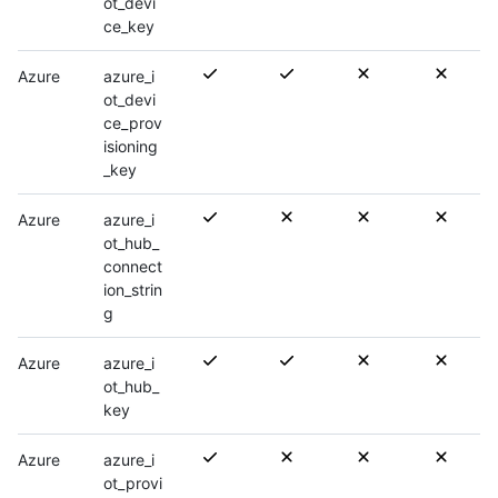
ot_devi
ce_key
Azure
azure_i
ot_devi
ce_prov
isioning
_key
Azure
azure_i
ot_hub_
connect
ion_strin
g
Azure
azure_i
ot_hub_
key
Azure
azure_i
ot_provi