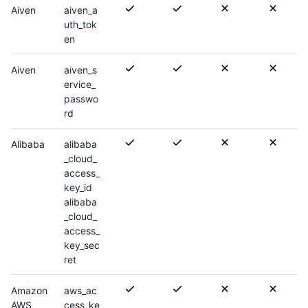
Aiven
aiven_a
uth_tok
en
Aiven
aiven_s
ervice_
passwo
rd
Alibaba
alibaba
_cloud_
access_
key_id
alibaba
_cloud_
access_
key_sec
ret
Amazon
aws_ac
AWS
cess_ke