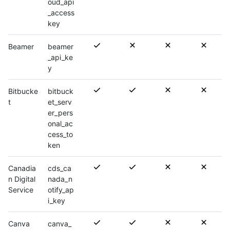
oud_api
_access
key
Beamer
beamer
_api_ke
y
Bitbucke
bitbuck
t
et_serv
er_pers
onal_ac
cess_to
ken
Canadia
cds_ca
n Digital
nada_n
Service
otify_ap
i_key
Canva
canva_