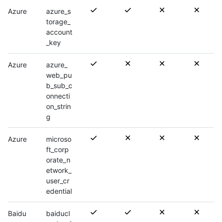
Azure
azure_s
torage_
account
_key
Azure
azure_
web_pu
b_sub_c
onnecti
on_strin
g
Azure
microso
ft_corp
orate_n
etwork_
user_cr
edential
Baidu
baiducl