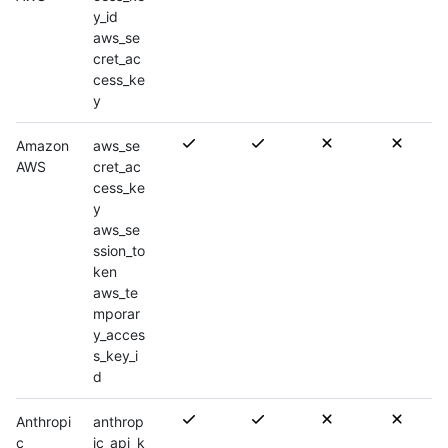
y_id
aws_se
cret_ac
cess_ke
y
Amazon
aws_se
AWS
cret_ac
cess_ke
y
aws_se
ssion_to
ken
aws_te
mporar
y_acces
s_key_i
d
Anthropi
anthrop
c
ic_api_k