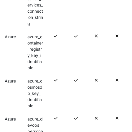
ervices_
connect
ion_strin
g
Azure
azure_c
ontainer
_registr
y_key_i
dentifia
ble
Azure
azure_c
osmosd
b_key_i
dentifia
ble
Azure
azure_d
evops_
persona