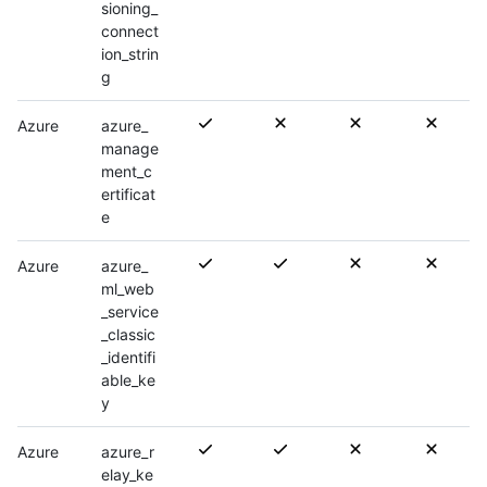
sioning_
connect
ion_strin
g
Azure
azure_
manage
ment_c
ertificat
e
Azure
azure_
ml_web
_service
_classic
_identifi
able_ke
y
Azure
azure_r
elay_ke