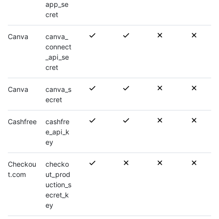
app_se
cret
Canva
canva_
connect
_api_se
cret
Canva
canva_s
ecret
Cashfree
cashfre
e_api_k
ey
Checkou
checko
t.com
ut_prod
uction_s
ecret_k
ey