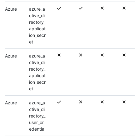
Azure
azure_a
ctive_di
rectory_
applicat
ion_secr
et
Azure
azure_a
ctive_di
rectory_
applicat
ion_secr
et
Azure
azure_a
ctive_di
rectory_
user_cr
edential