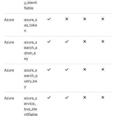
y_identi
fiable
Azure
azure_s
as_toke
n
Azure
azure_s
earch_a
dmin_k
ey
Azure
azure_s
earch_q
uery_ke
y
Azure
azure_s
ervice_
bus_ide
ntifiable