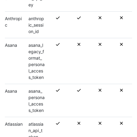
ey
Anthropi
anthrop
c
ic_sessi
on_id
Asana
asana_l
egacy_f
ormat_
persona
l_acces
s_token
Asana
asana_
persona
l_acces
s_token
Atlassian
atlassia
n_api_t
oken