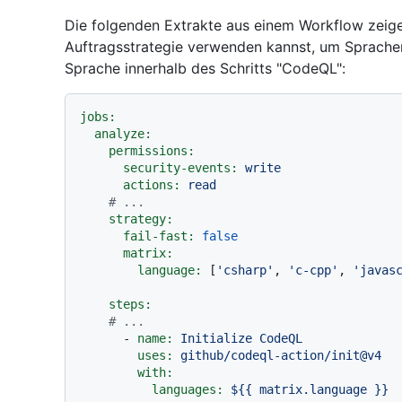
Die folgenden Extrakte aus einem Workflow zeigen
Auftragsstrategie verwenden kannst, um Sprache
Sprache innerhalb des Schritts "CodeQL":
jobs:
analyze:
permissions:
security-events:
write
actions:
read
# ...
strategy:
fail-fast:
false
matrix:
language:
 [
'csharp'
, 
'c-cpp'
, 
'javas
steps:
# ...
-
name:
Initialize
CodeQL
uses:
github/codeql-action/init@v4
with:
languages:
${{
matrix.language
}}