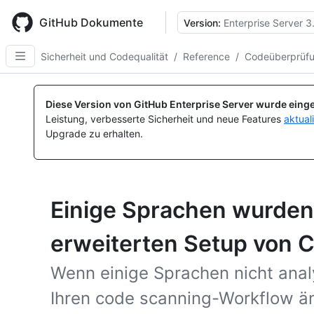
Skip
to
GitHub Dokumente
Version:
Enterprise Server 3
main
content
Sicherheit und Codequalität
/
Reference
/
Codeüberprüf
Diese Version von GitHub Enterprise Server wurde einge
Leistung, verbesserte Sicherheit und neue Features
aktual
Upgrade zu erhalten.
Einige Sprachen wurden
erweiterten Setup von 
Wenn einige Sprachen nicht anal
Ihren code scanning-Workflow än