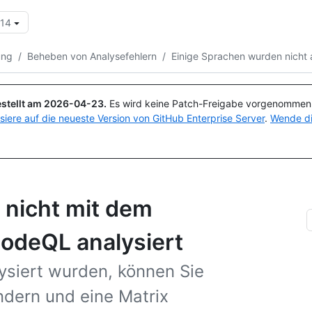
.14
Suchen oder Fragen
Copilot
ung
/
Beheben von Analysefehlern
/
Einige Sprachen wurden nicht a
stellt am
2026-04-23
.
Es wird keine Patch-Freigabe vorgenommen, 
isiere auf die neueste Version von GitHub Enterprise Server
.
Wende di
 nicht mit dem
CodeQL analysiert
ysiert wurden, können Sie
dern und eine Matrix