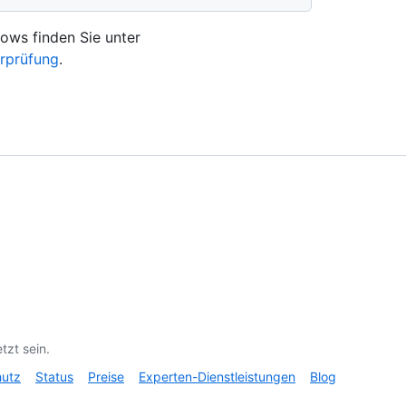
ows finden Sie unter
rprüfung
.
tzt sein.
hutz
Status
Preise
Experten-Dienstleistungen
Blog