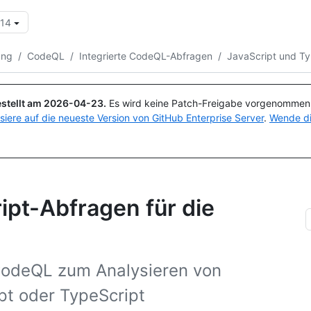
.14
Suchen oder Fragen
Copilot
ung
/
CodeQL
/
Integrierte CodeQL-Abfragen
/
JavaScript und T
stellt am
2026-04-23
.
Es wird keine Patch-Freigabe vorgenommen, 
isiere auf die neueste Version von GitHub Enterprise Server
.
Wende di
ipt-Abfragen für die
 CodeQL zum Analysieren von
pt oder TypeScript