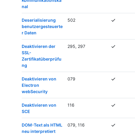
Kommunikationska
nal
Deserialisierung
502
benutzergesteuerte
r Daten
Deaktivieren der
295, 297
SSL-
Zertifikatüberprüfu
ng
Deaktivieren von
079
Electron
webSecurity
Deaktivieren von
116
SCE
DOM-Text als HTML
079, 116
neu interpretiert