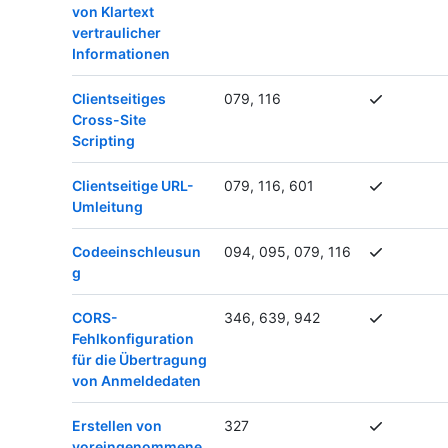
von Klartext
vertraulicher
Informationen
Clientseitiges
079, 116
Cross-Site
Scripting
Clientseitige URL-
079, 116, 601
Umleitung
Codeeinschleusun
094, 095, 079, 116
g
CORS-
346, 639, 942
Fehlkonfiguration
für die Übertragung
von Anmeldedaten
Erstellen von
327
voreingenommene