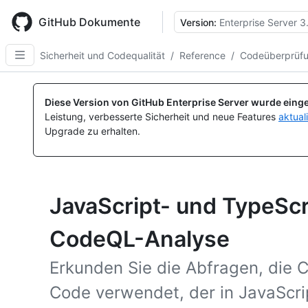
Skip
to
GitHub Dokumente
Version:
Enterprise Server 3
main
content
Sicherheit und Codequalität
/
Reference
/
Codeüberprüf
Diese Version von GitHub Enterprise Server wurde einge
Leistung, verbesserte Sicherheit und neue Features
aktual
Upgrade zu erhalten.
JavaScript- und TypeScr
CodeQL-Analyse
Erkunden Sie die Abfragen, die
Code verwendet, der in JavaScri