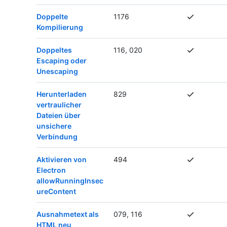
Doppelte
1176
Kompilierung
Doppeltes
116, 020
Escaping oder
Unescaping
Herunterladen
829
vertraulicher
Dateien über
unsichere
Verbindung
Aktivieren von
494
Electron
allowRunningInsec
ureContent
Ausnahmetext als
079, 116
HTML neu