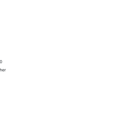
3
8
9
0
her