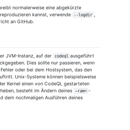
chreibt normalerweise eine abgekürzte
r reproduzieren kannst, verwende
,
--logdir
richt an GitHub.
er JVM-Instanz, auf der
ausgeführt
codeql
ückgegeben. Dies sollte nur passieren, wenn
 Fehler oder bei dem Hostsystem, das den
ftritt. Unix-Systeme können beispielsweise
er Kernel einen von CodeQL gestarteten
beheben, besteht im Ändern deines
-
–ram=
d dem nochmaligen Ausführen deines