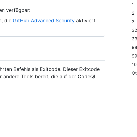
1
en verfügbar:
2
n, die
GitHub Advanced Security
aktiviert
3
32
3
9
9
10
rten Befehls als Exitcode. Dieser Exitcode
Ot
er andere Tools bereit, die auf der CodeQL