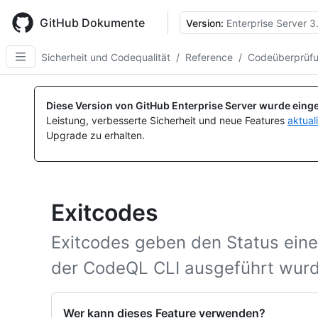
Skip
to
GitHub Dokumente
Version:
Enterprise Server 3
main
content
Sicherheit und Codequalität
/
Reference
/
Codeüberprüf
Diese Version von GitHub Enterprise Server wurde einge
Leistung, verbesserte Sicherheit und neue Features
aktual
Upgrade zu erhalten.
Exitcodes
Exitcodes geben den Status eine
der CodeQL CLI ausgeführt wurd
Wer kann dieses Feature verwenden?