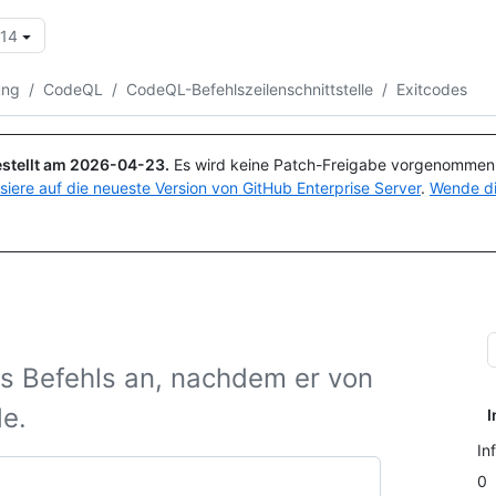
.14
Suchen oder Fragen
Copilot
ung
/
CodeQL
/
CodeQL-Befehlszeilenschnittstelle
/
Exitcodes
stellt am
2026-04-23
.
Es wird keine Patch-Freigabe vorgenommen, 
isiere auf die neueste Version von GitHub Enterprise Server
.
Wende di
s Befehls an, nachdem er von
e.
I
In
0