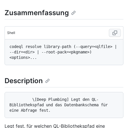
Zusammenfassung
Shell
codeql resolve library-path (--query=<qlfile> | 
--dir=<dir> | --root-pack=<pkgname>) 
Description
          \[Deep Plumbing] Legt den QL-
Bibliothekspfad und das Datenbankschema für 
Legt fest, für welchen QL-Bibliothekspfad eine