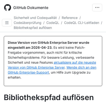
Skip
to
GitHub Dokumente
main
content
Sicherheit und Codequalität
/
Reference
/
Codeüberprüfung
/
CodeQL
/
CodeQL CLI-Leitfaden
/
Bibliothekspfad auflösen
Diese Version von GitHub Enterprise Server wurde
eingestellt am
2026-04-23
.
Es wird keine Patch-
Freigabe vorgenommen, auch nicht für kritische
Sicherheitsprobleme. Für bessere Leistung, verbesserte
Sicherheit und neue Features
aktualisiere auf die neueste
Version von GitHub Enterprise Server
.
Wende dich an den
GitHub Enterprise-Support
, um Hilfe zum Upgrade zu
erhalten.
Bibliothekspfad auflösen