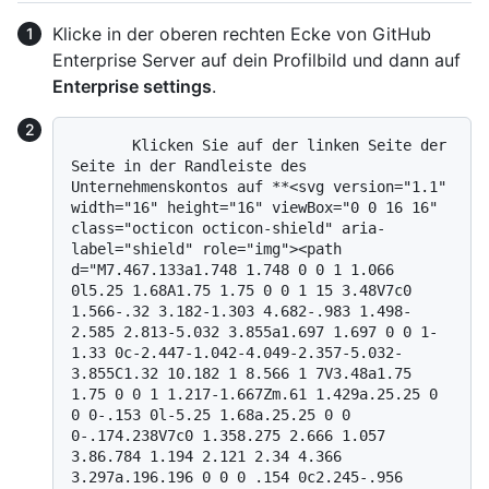
Klicke in der oberen rechten Ecke von GitHub
Enterprise Server auf dein Profilbild und dann auf
Enterprise settings
.
       Klicken Sie auf der linken Seite der 
Seite in der Randleiste des 
Unternehmenskontos auf **<svg version="1.1" 
width="16" height="16" viewBox="0 0 16 16" 
class="octicon octicon-shield" aria-
label="shield" role="img"><path 
d="M7.467.133a1.748 1.748 0 0 1 1.066 
0l5.25 1.68A1.75 1.75 0 0 1 15 3.48V7c0 
1.566-.32 3.182-1.303 4.682-.983 1.498-
2.585 2.813-5.032 3.855a1.697 1.697 0 0 1-
1.33 0c-2.447-1.042-4.049-2.357-5.032-
3.855C1.32 10.182 1 8.566 1 7V3.48a1.75 
1.75 0 0 1 1.217-1.667Zm.61 1.429a.25.25 0 
0 0-.153 0l-5.25 1.68a.25.25 0 0 
0-.174.238V7c0 1.358.275 2.666 1.057 
3.86.784 1.194 2.121 2.34 4.366 
3.297a.196.196 0 0 0 .154 0c2.245-.956 