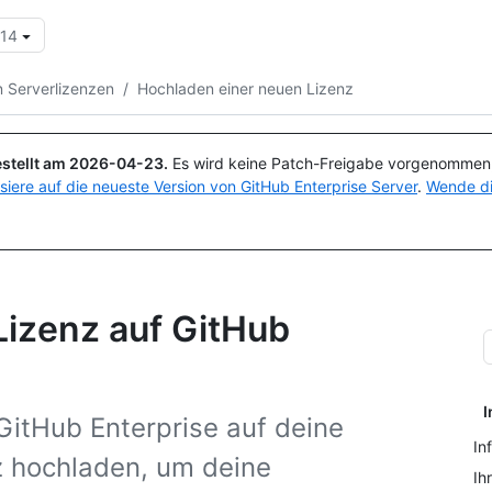
.14
Suchen oder Fragen
Copilot
n Serverlizenzen
/
Hochladen einer neuen Lizenz
stellt am
2026-04-23
.
Es wird keine Patch-Freigabe vorgenommen, 
isiere auf die neueste Version von GitHub Enterprise Server
.
Wende di
Lizenz auf GitHub
I
GitHub Enterprise auf deine
In
z hochladen, um deine
Ih