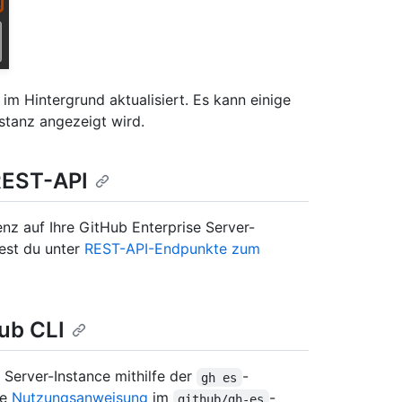
 im Hintergrund aktualisiert. Es kann einige
nstanz angezeigt wird.
 REST-API
nz auf Ihre GitHub Enterprise Server-
est du unter
REST-API-Endpunkte zum
ub CLI
 Server-Instance mithilfe der
-
gh es
ie
Nutzungsanweisung
im
-
github/gh-es