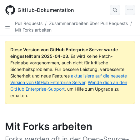
Skip
to
GitHub-Dokumentation
main
content
Pull Requests
/
Zusammenarbeiten über Pull Requests
/
Mit Forks arbeiten
Diese Version von GitHub Enterprise Server wurde
eingestellt am
2025-04-03
.
Es wird keine Patch-
Freigabe vorgenommen, auch nicht für kritische
Sicherheitsprobleme. Für bessere Leistung, verbesserte
Sicherheit und neue Features
aktualisiere auf die neueste
Version von GitHub Enterprise Server
.
Wende dich an den
GitHub Enterprise-Support
, um Hilfe zum Upgrade zu
erhalten.
Mit Forks arbeiten
Forks werden oft in der Open-Source-