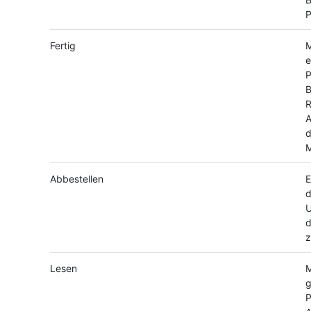
P
Fertig
M
e
P
B
R
d
M
Abbestellen
E
d
U
d
z
Lesen
M
g
P