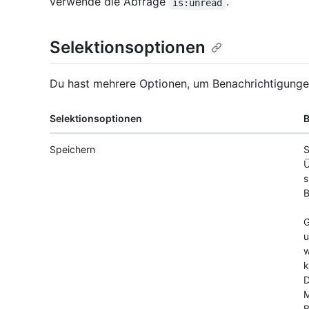
verwende die Abfrage
.
is:unread
Selektionsoptionen
Du hast mehrere Optionen, um Benachrichtigungen
Selektionsoptionen
Speichern
S
Ü
s
B
G
u
w
k
D
M
B