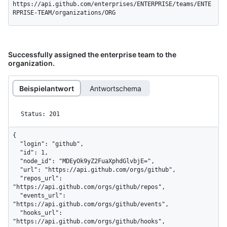
https://api.github.com/enterprises/ENTERPRISE/teams/ENTE
RPRISE-TEAM/organizations/ORG
Successfully assigned the enterprise team to the
organization.
Beispielantwort
Antwortschema
Status: 201
{

  "login": "github",

  "id": 1,

  "node_id": "MDEyOk9yZ2FuaXphdGlvbjE=",

  "url": "https://api.github.com/orgs/github",

  "repos_url": 
"https://api.github.com/orgs/github/repos",

  "events_url": 
"https://api.github.com/orgs/github/events",

  "hooks_url": 
"https://api.github.com/orgs/github/hooks",
