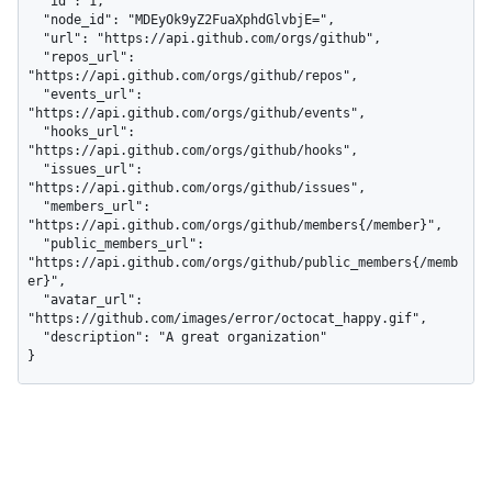
  "id": 1,

  "node_id": "MDEyOk9yZ2FuaXphdGlvbjE=",

  "url": "https://api.github.com/orgs/github",

  "repos_url": 
"https://api.github.com/orgs/github/repos",

  "events_url": 
"https://api.github.com/orgs/github/events",

  "hooks_url": 
"https://api.github.com/orgs/github/hooks",

  "issues_url": 
"https://api.github.com/orgs/github/issues",

  "members_url": 
"https://api.github.com/orgs/github/members{/member}",

  "public_members_url": 
"https://api.github.com/orgs/github/public_members{/memb
er}",

  "avatar_url": 
"https://github.com/images/error/octocat_happy.gif",

  "description": "A great organization"

}