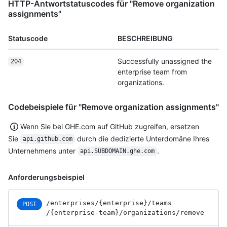
HTTP-Antwortstatuscodes für "Remove organization
assignments"
Statuscode
BESCHREIBUNG
Successfully unassigned the
204
enterprise team from
organizations.
Codebeispiele für "Remove organization assignments"
Wenn Sie bei GHE.com auf GitHub zugreifen, ersetzen
Sie
durch die dedizierte Unterdomäne Ihres
api.github.com
Unternehmens unter
.
api.SUBDOMAIN.ghe.com
Anforderungsbeispiel
/enterprises
/{enterprise}
/teams
POST
/{enterprise-team}
/organizations
/remove