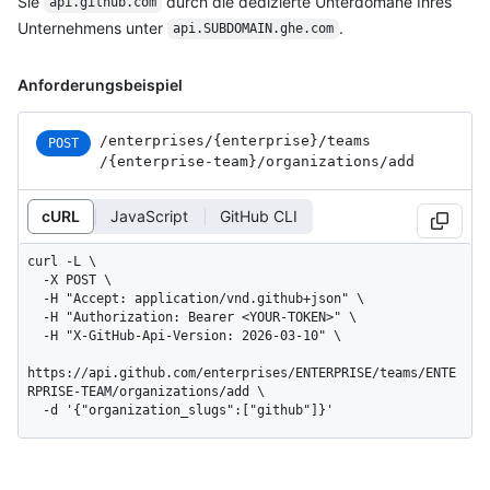
Sie
durch die dedizierte Unterdomäne Ihres
api.github.com
Unternehmens unter
.
api.SUBDOMAIN.ghe.com
Anforderungsbeispiel
/enterprises
/{enterprise}
/teams
POST
/{enterprise-team}
/organizations
/add
cURL
JavaScript
GitHub CLI
curl -L \

  -X POST \

  -H "Accept: application/vnd.github+json" \

  -H "Authorization: Bearer <YOUR-TOKEN>" \

  -H "X-GitHub-Api-Version: 2026-03-10" \

https://api.github.com/enterprises/ENTERPRISE/teams/ENTE
RPRISE-TEAM/organizations/add \

  -d '{"organization_slugs":["github"]}'