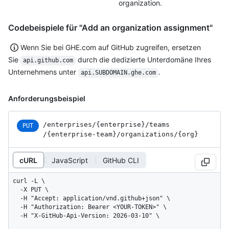
organization.
Codebeispiele für "Add an organization assignment"
Wenn Sie bei GHE.com auf GitHub zugreifen, ersetzen
Sie
durch die dedizierte Unterdomäne Ihres
api.github.com
Unternehmens unter
.
api.SUBDOMAIN.ghe.com
Anforderungsbeispiel
/enterprises
/{enterprise}
/teams
PUT
/{enterprise-team}
/organizations
/{org}
cURL
JavaScript
GitHub CLI
curl -L \

  -X PUT \

  -H "Accept: application/vnd.github+json" \

  -H "Authorization: Bearer <YOUR-TOKEN>" \

  -H "X-GitHub-Api-Version: 2026-03-10" \
