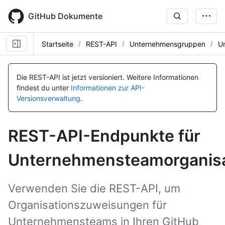
Skip
to
GitHub Dokumente
main
content
Startseite
REST-API
Unternehmensgruppen
U
Name, Typ,
Name, Typ,
Name, Typ,
Name, Typ,
Name, Typ,
Name, Typ,
Name, Typ,
Name, Typ,
Name, Typ,
Name, Typ,
Name, Typ,
Name, Typ,
Name, Typ,
Name, Typ,
Name, Typ,
BESCHREIBUNG
BESCHREIBUNG
BESCHREIBUNG
BESCHREIBUNG
BESCHREIBUNG
BESCHREIBUNG
BESCHREIBUNG
BESCHREIBUNG
BESCHREIBUNG
BESCHREIBUNG
BESCHREIBUNG
BESCHREIBUNG
BESCHREIBUNG
BESCHREIBUNG
BESCHREIBUNG
Die REST-API ist jetzt versioniert.
Weitere Informationen
findest du unter
Informationen zur API-
Versionsverwaltung
.
REST-API-Endpunkte für
Unternehmensteamorganis
Verwenden Sie die REST-API, um
Organisationszuweisungen für
Unternehmensteams in Ihren GitHub