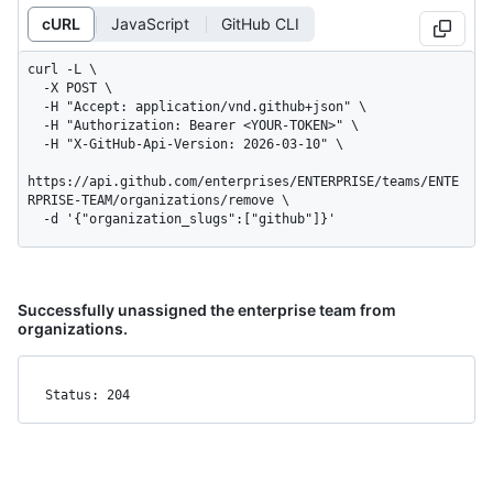
cURL
JavaScript
GitHub CLI
curl -L \

  -X POST \

  -H "Accept: application/vnd.github+json" \

  -H "Authorization: Bearer <YOUR-TOKEN>" \

  -H "X-GitHub-Api-Version: 2026-03-10" \

https://api.github.com/enterprises/ENTERPRISE/teams/ENTE
RPRISE-TEAM/organizations/remove \

  -d '{"organization_slugs":["github"]}'
Successfully unassigned the enterprise team from
organizations.
Status: 204