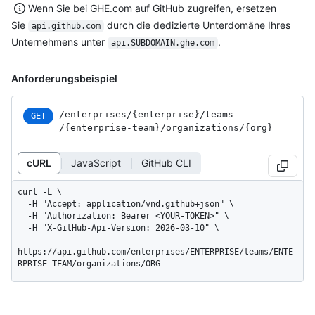
Wenn Sie bei GHE.com auf GitHub zugreifen, ersetzen
Sie
durch die dedizierte Unterdomäne Ihres
api.github.com
Unternehmens unter
.
api.SUBDOMAIN.ghe.com
Anforderungsbeispiel
/enterprises
/{enterprise}
/teams
GET
/{enterprise-team}
/organizations
/{org}
cURL
JavaScript
GitHub CLI
curl -L \

  -H "Accept: application/vnd.github+json" \

  -H "Authorization: Bearer <YOUR-TOKEN>" \

  -H "X-GitHub-Api-Version: 2026-03-10" \

https://api.github.com/enterprises/ENTERPRISE/teams/ENTE
RPRISE-TEAM/organizations/ORG