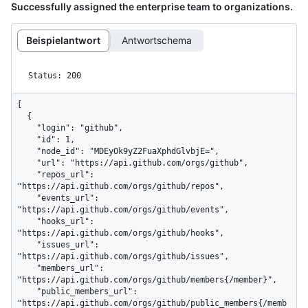
Successfully assigned the enterprise team to organizations.
Beispielantwort
Antwortschema
Status: 200
[

  {

    "login": "github",

    "id": 1,

    "node_id": "MDEyOk9yZ2FuaXphdGlvbjE=",

    "url": "https://api.github.com/orgs/github",

    "repos_url": 
"https://api.github.com/orgs/github/repos",

    "events_url": 
"https://api.github.com/orgs/github/events",

    "hooks_url": 
"https://api.github.com/orgs/github/hooks",

    "issues_url": 
"https://api.github.com/orgs/github/issues",

    "members_url": 
"https://api.github.com/orgs/github/members{/member}",

    "public_members_url": 
"https://api.github.com/orgs/github/public_members{/memb