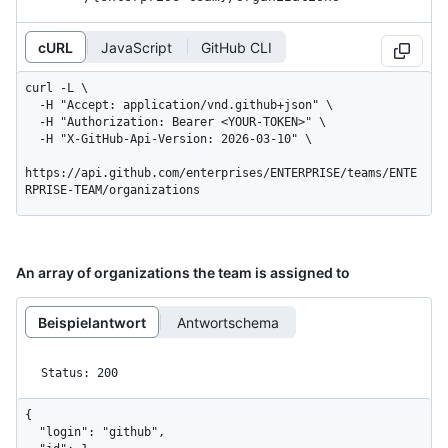
cURL
JavaScript
GitHub CLI
curl -L \

  -H "Accept: application/vnd.github+json" \

  -H "Authorization: Bearer <YOUR-TOKEN>" \

  -H "X-GitHub-Api-Version: 2026-03-10" \

https://api.github.com/enterprises/ENTERPRISE/teams/ENTE
RPRISE-TEAM/organizations
An array of organizations the team is assigned to
Beispielantwort
Antwortschema
Status: 200
{

  "login": "github",
