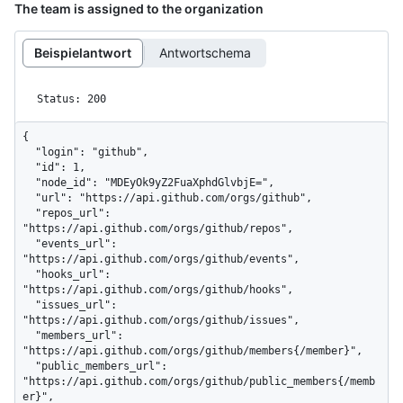
The team is assigned to the organization
Beispielantwort
Antwortschema
Status: 200
{

  "login": "github",

  "id": 1,

  "node_id": "MDEyOk9yZ2FuaXphdGlvbjE=",

  "url": "https://api.github.com/orgs/github",

  "repos_url": 
"https://api.github.com/orgs/github/repos",

  "events_url": 
"https://api.github.com/orgs/github/events",

  "hooks_url": 
"https://api.github.com/orgs/github/hooks",

  "issues_url": 
"https://api.github.com/orgs/github/issues",

  "members_url": 
"https://api.github.com/orgs/github/members{/member}",

  "public_members_url": 
"https://api.github.com/orgs/github/public_members{/memb
er}",
