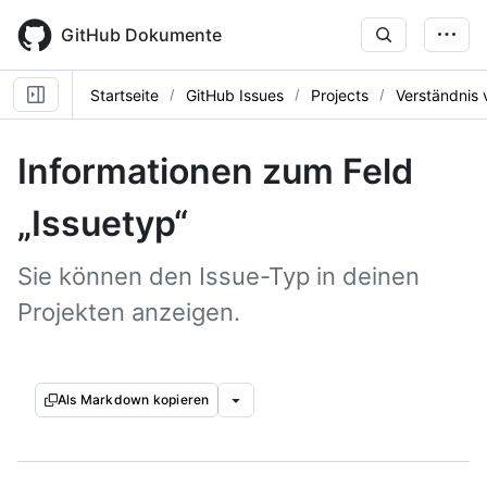
Skip
to
GitHub Dokumente
main
content
Startseite
GitHub Issues
Projects
Verständnis 
Informationen zum Feld
„Issuetyp“
Sie können den Issue-Typ in deinen
Projekten anzeigen.
Als Markdown kopieren