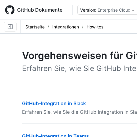
Skip
to
GitHub Dokumente
Version:
Enterprise Cloud
main
content
Startseite
Integrationen
How-tos
Vorgehensweisen für Gi
Erfahren Sie, wie Sie GitHub In
GitHub-Integration in Slack
Erfahren Sie, wie Sie die GitHub Integration in S
GitHub-Integration in Teams