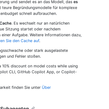
derung und sendet es an das Modell, das
es
rt teure Begründungsmodelle für komplexe
kenbudget schnell aufbrauchen.
 Cache
. Es wechselt nur an natürlichen
ue Sitzung startet oder nachdem
n einer Aufgabe. Weitere Informationen dazu,
en Sie den Cache auf
.
ngsschwache oder stark ausgelastete
gen und Fehler stoßen.
r a 10% discount on model costs while using
ilot CLI, GitHub Copilot App, or Copilot-
rkeit finden Sie unter
Über
r Subagenten