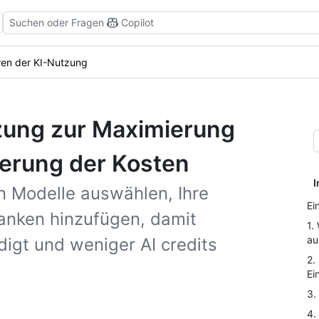
Suchen oder Fragen
Copilot
ren der KI-Nutzung
tzung zur Maximierung
ierung der Kosten
I
en Modelle auswählen, Ihre
Ei
lanken hinzufügen, damit
1.
au
digt und weniger AI credits
2.
Ei
3.
4.