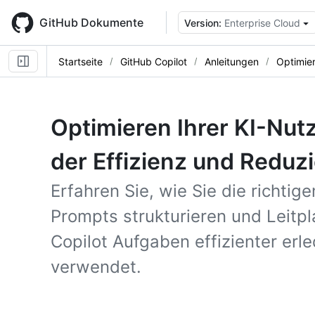
Skip
to
GitHub Dokumente
Version:
Enterprise Cloud
main
content
Startseite
GitHub Copilot
Anleitungen
Optimie
Optimieren Ihrer KI-Nu
der Effizienz und Reduz
Erfahren Sie, wie Sie die richtig
Prompts strukturieren und Leitp
Copilot Aufgaben effizienter erle
verwendet.