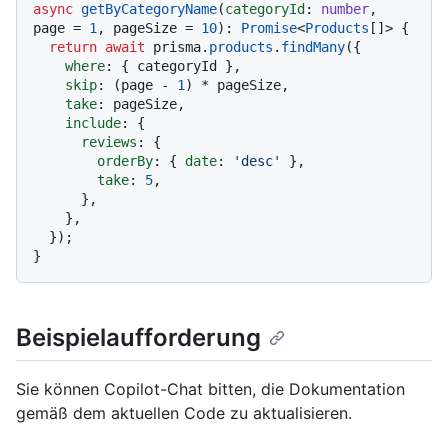
async
getByCategoryName
(
categoryId
: 
number
, 
page = 
1
, pageSize = 
10
): 
Promise
<
Products
[]> {

return
await
 prisma.
products
.
findMany
({

where
: { categoryId },

skip
: (page - 
1
) * pageSize,

take
: pageSize,

include
: {

reviews
: {

orderBy
: { 
date
: 
'desc'
 },

take
: 
5
,

      },

    },

  });

Beispielaufforderung
Sie können Copilot-Chat bitten, die Dokumentation
gemäß dem aktuellen Code zu aktualisieren.