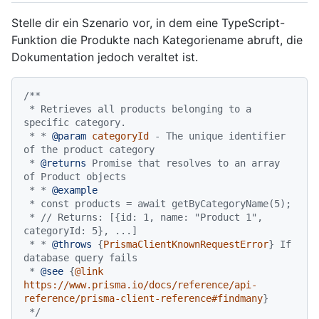
Stelle dir ein Szenario vor, in dem eine TypeScript-
Funktion die Produkte nach Kategoriename abruft, die
Dokumentation jedoch veraltet ist.
/**

 * Retrieves all products belonging to a 
specific category.

 * * 
@param
categoryId
 - The unique identifier 
of the product category

 * 
@returns
 Promise that resolves to an array 
of Product objects

 * * 
@example
 * const products = await getByCategoryName(5);

 * // Returns: [{id: 1, name: "Product 1", 
categoryId: 5}, ...]

 * * 
@throws
 {
PrismaClientKnownRequestError
} If 
database query fails

 * 
@see
 {
@link 
https://www.prisma.io/docs/reference/api-
reference/prisma-client-reference#findmany
}

 */