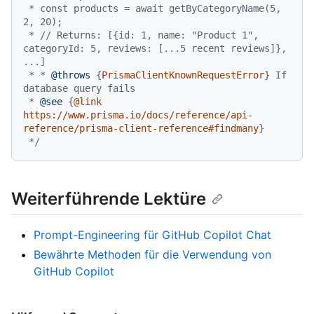
 * const products = await getByCategoryName(5, 
2, 20);

 * // Returns: [{id: 1, name: "Product 1", 
categoryId: 5, reviews: [...5 recent reviews]}, 
...]

 * * 
@throws
 {
PrismaClientKnownRequestError
} If 
database query fails

 * 
@see
 {
@link 
https://www.prisma.io/docs/reference/api-
reference/prisma-client-reference#findmany
}

 */
Weiterführende Lektüre
Prompt-Engineering für GitHub Copilot Chat
Bewährte Methoden für die Verwendung von
GitHub Copilot