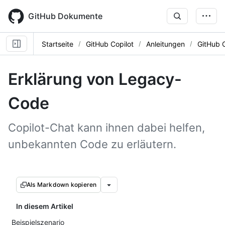
Skip
to
GitHub Dokumente
main
content
Startseite
GitHub Copilot
Anleitungen
GitHub 
Erklärung von Legacy-
Code
Copilot-Chat kann ihnen dabei helfen,
unbekannten Code zu erläutern.
Als Markdown kopieren
In diesem Artikel
Beispielszenario