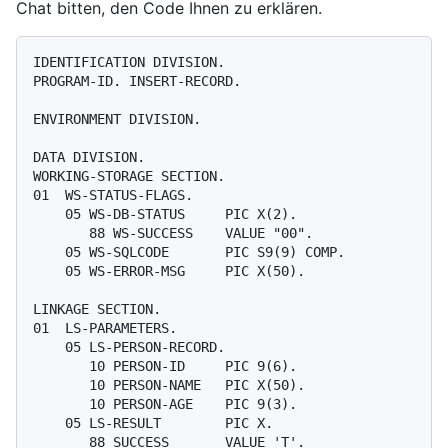
Chat bitten, den Code Ihnen zu erklären.
IDENTIFICATION DIVISION.

PROGRAM-ID. INSERT-RECORD.

ENVIRONMENT DIVISION.

DATA DIVISION.

WORKING-STORAGE SECTION.

01  WS-STATUS-FLAGS.

    05 WS-DB-STATUS     PIC X(2).

       88 WS-SUCCESS    VALUE "00".

    05 WS-SQLCODE       PIC S9(9) COMP.

    05 WS-ERROR-MSG     PIC X(50).

LINKAGE SECTION.

01  LS-PARAMETERS.

    05 LS-PERSON-RECORD.

       10 PERSON-ID     PIC 9(6).

       10 PERSON-NAME   PIC X(50).

       10 PERSON-AGE    PIC 9(3).

    05 LS-RESULT        PIC X.

       88 SUCCESS       VALUE 'T'.
