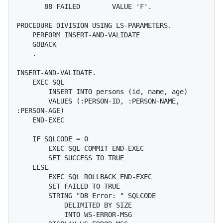
       88 FAILED        VALUE 'F'.

PROCEDURE DIVISION USING LS-PARAMETERS.

    PERFORM INSERT-AND-VALIDATE

    GOBACK

    .

INSERT-AND-VALIDATE.

    EXEC SQL

        INSERT INTO persons (id, name, age)

        VALUES (:PERSON-ID, :PERSON-NAME, 
:PERSON-AGE)

    END-EXEC

    IF SQLCODE = 0

        EXEC SQL COMMIT END-EXEC

        SET SUCCESS TO TRUE

    ELSE

        EXEC SQL ROLLBACK END-EXEC

        SET FAILED TO TRUE

        STRING "DB Error: " SQLCODE

            DELIMITED BY SIZE

            INTO WS-ERROR-MSG
