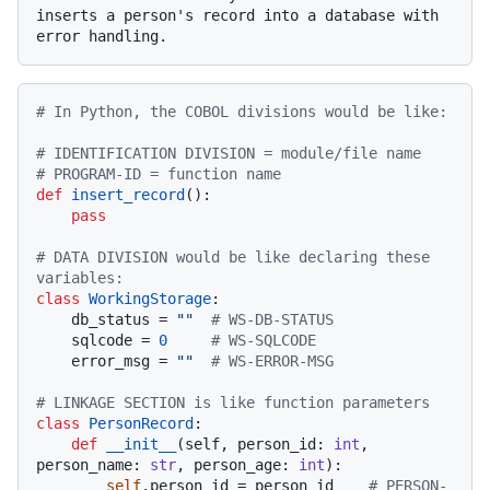
inserts a person's record into a database with 
# In Python, the COBOL divisions would be like:
# IDENTIFICATION DIVISION = module/file name
# PROGRAM-ID = function name
def
insert_record
():

pass
# DATA DIVISION would be like declaring these 
variables:
class
WorkingStorage
:

    db_status = 
""
# WS-DB-STATUS
    sqlcode = 
0
# WS-SQLCODE
    error_msg = 
""
# WS-ERROR-MSG
# LINKAGE SECTION is like function parameters
class
PersonRecord
:

def
__init__
(
self, person_id: 
int
, 
person_name: 
str
, person_age: 
int
):

self
.person_id = person_id    
# PERSON-