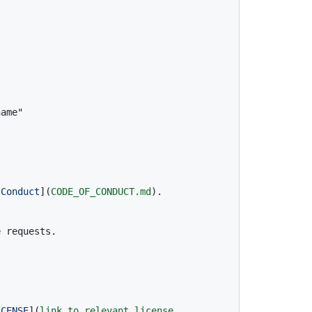
 Conduct
](
CODE_OF_CONDUCT.md
).

 requests.

ICENSE
](
link to relevant license 