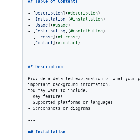
## Table of Contents
-
 [
Description
](
#description
-
 [
Installation
](
#installation
-
 [
Usage
](
#usage
-
 [
Contributing
](
#contributing
-
 [
License
](
#license
-
 [
Contact
](
#contact
)

---

## Description
Provide a detailed explanation of what your p
important background information.  

-
-
-
 Screenshots or diagrams

---

## Installation