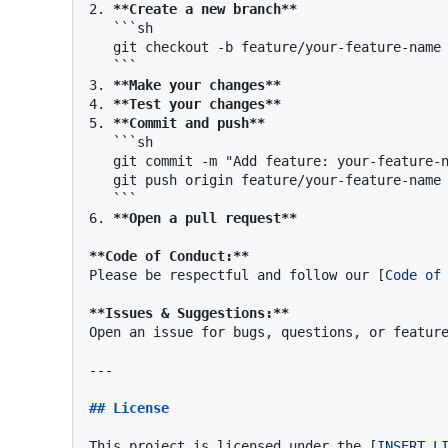
2.
**Create a new branch**
```sh

   git checkout -b feature/your-feature-name

   ```
3.
**Make your changes**
4.
**Test your changes**
5.
**Commit and push**
```sh

   git commit -m "Add feature: your-feature-name"

   git push origin feature/your-feature-name

   ```
6.
**Open a pull request**
**Code of Conduct:**
Please be respectful and follow our [
Code of
**Issues & Suggestions:**
Open an issue for bugs, questions, or feature
---

## License
This project is licensed under the [
INSERT L