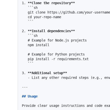
1.
**Clone the repository**
```sh

   git clone https://github.com/your-username/your-repo-name.git

   cd your-repo-name

   ```
2.
**Install dependencies**
```sh

   # Example for Node.js projects

   npm install

   # Example for Python projects

   pip install -r requirements.txt

   ```
3.
**Additional setup**
   -
 List any other required steps (e.g., env
---

## Usage
Provide clear usage instructions and code exa