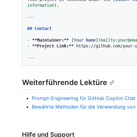
information
).

---

## Contact
-
**Maintainer:**
 [
Your Name
](
mailto:your@em
-
**Project Link:**
 https://github.com/your-u
Weiterführende Lektüre
Prompt-Engineering für GitHub Copilot Chat
Bewährte Methoden für die Verwendung von 
Hilfe und Support