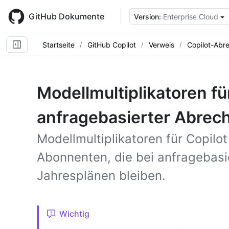
Skip
to
GitHub Dokumente
Version:
Enterprise Cloud
main
content
Startseite
GitHub Copilot
Verweis
Copilot-Abr
Modellmultiplikatoren fü
anfragebasierter Abrech
Modellmultiplikatoren für Copilo
Abonnenten, die bei anfragebasi
Jahresplänen bleiben.
Wichtig