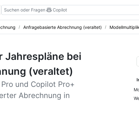
Suchen oder Fragen
Copilot
echnung
Anfragebasierte Abrechnung (veraltet)
Modellmultiplik
r Jahrespläne bei
nung (veraltet)
I
t Pro und Copilot Pro+
Mo
erter Abrechnung in
We