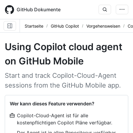
Skip
to
GitHub Dokumente
main
content
Startseite
GitHub Copilot
Vorgehensweisen
Co
Using Copilot cloud agent
on GitHub Mobile
Start and track Copilot-Cloud-Agent
sessions from the GitHub Mobile app.
Wer kann dieses Feature verwenden?
Copilot-Cloud-Agent ist für alle
kostenpflichtigen Copilot Pläne verfügbar.
Der Agent ist in allen Repositorys verfügbar,