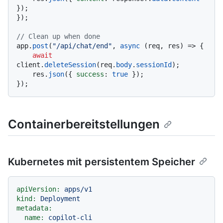
});

});

// Clean up when done
app.
post
(
"/api/chat/end"
, 
async
 (req, res) => {

await
client.
deleteSession
(req.
body
.
sessionId
);

    res.
json
({ 
success
: 
true
 });

Containerbereitstellungen
Kubernetes mit persistentem Speicher
apiVersion:
apps/v1
kind:
Deployment
metadata:
name:
copilot-cli