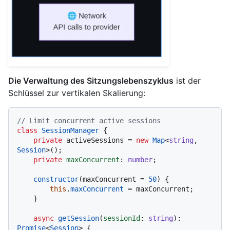
Die Verwaltung des Sitzungslebenszyklus
ist der
Schlüssel zur vertikalen Skalierung:
// Limit concurrent active sessions
class
SessionManager
 {

private
 activeSessions = 
new
Map
<
string
, 
Session
>();

private
maxConcurrent
: 
number
;

constructor
(
maxConcurrent = 
50
) {

this
.
maxConcurrent
 = maxConcurrent;

    }

async
getSession
(
sessionId
: 
string
): 
Promise
<
Session
> {
