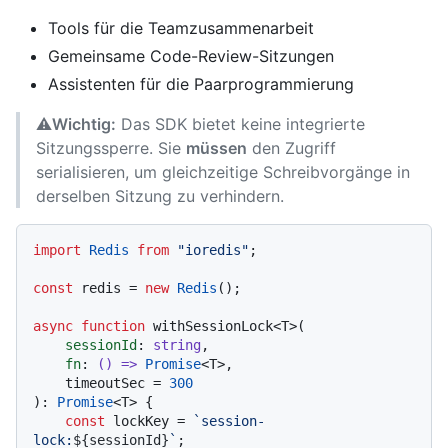
Tools für die Teamzusammenarbeit
Gemeinsame Code-Review-Sitzungen
Assistenten für die Paarprogrammierung
⚠️
Wichtig:
Das SDK bietet keine integrierte
Sitzungssperre. Sie
müssen
den Zugriff
serialisieren, um gleichzeitige Schreibvorgänge in
derselben Sitzung zu verhindern.
import
Redis
from
"ioredis"
;

const
 redis = 
new
Redis
();

async
function
 withSessionLock<T>(

sessionId
: 
string
,

fn
: 
() =>
Promise
<T>,

    timeoutSec = 
300
): 
Promise
<T> {

const
 lockKey = 
`session-
lock:
${sessionId}
`
;
