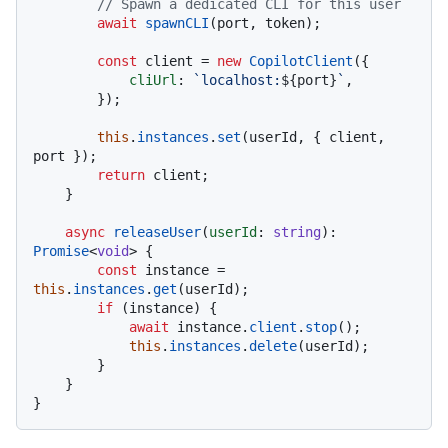
// Spawn a dedicated CLI for this user
await
spawnCLI
(port, token);

const
 client = 
new
CopilotClient
({

cliUrl
: 
`localhost:
${port}
`
,

        });

this
.
instances
.
set
(userId, { client, 
port });

return
 client;

    }

async
releaseUser
(
userId
: 
string
): 
Promise
<
void
> {

const
 instance = 
this
.
instances
.
get
(userId);

if
 (instance) {

await
 instance.
client
.
stop
();

this
.
instances
.
delete
(userId);

        }

    }
