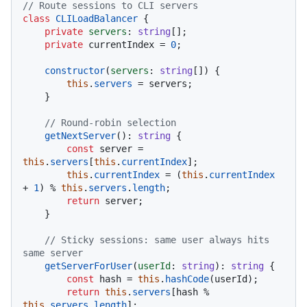
// Route sessions to CLI servers
class
CLILoadBalancer
 {

private
servers
: 
string
[];

private
 currentIndex = 
0
;

constructor
(
servers
: 
string
[]
) {

this
.
servers
 = servers;

    }

// Round-robin selection
getNextServer
(): 
string
 {

const
 server = 
this
.
servers
[
this
.
currentIndex
];

this
.
currentIndex
 = (
this
.
currentIndex
+ 
1
) % 
this
.
servers
.
length
;

return
 server;

    }

// Sticky sessions: same user always hits 
same server
getServerForUser
(
userId
: 
string
): 
string
 {

const
 hash = 
this
.
hashCode
(userId);

return
this
.
servers
[hash % 
this
.
servers
.
length
];
