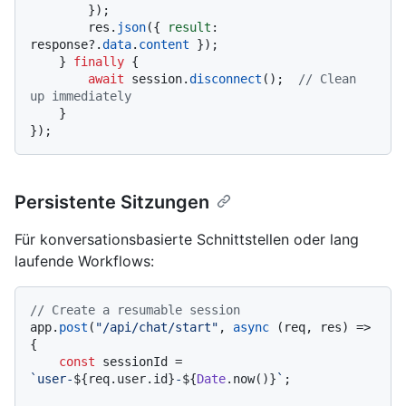
        });

        res.
json
({ 
result
: 
response?.
data
.
content
 });

    } 
finally
 {

await
 session.
disconnect
();  
// Clean 
up immediately
    }

Persistente Sitzungen
Für konversationsbasierte Schnittstellen oder lang
laufende Workflows:
// Create a resumable session
app.
post
(
"/api/chat/start"
, 
async
 (req, res) => 
{

const
 sessionId = 
`user-
${req.user.id}
-
${
Date
.now()}
`
;
