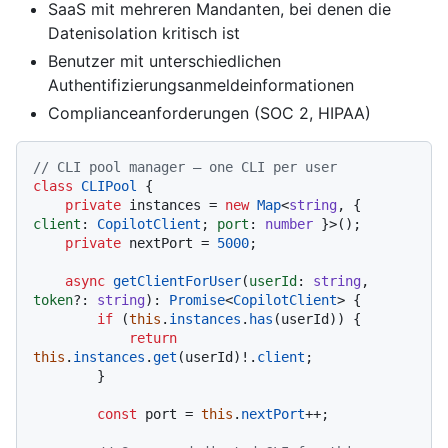
SaaS mit mehreren Mandanten, bei denen die
Datenisolation kritisch ist
Benutzer mit unterschiedlichen
Authentifizierungsanmeldeinformationen
Complianceanforderungen (SOC 2, HIPAA)
// CLI pool manager — one CLI per user
class
CLIPool
 {

private
 instances = 
new
Map
<
string
, { 
client
: 
CopilotClient
; 
port
: 
number
 }>();

private
 nextPort = 
5000
;

async
getClientForUser
(
userId
: 
string
, 
token
?: 
string
): 
Promise
<
CopilotClient
> {

if
 (
this
.
instances
.
has
(userId)) {

return
this
.
instances
.
get
(userId)!.
client
;

        }

const
 port = 
this
.
nextPort
++;
