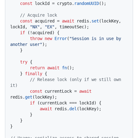
const
 lockId = crypto.
randomUUID
();

// Acquire lock
const
 acquired = 
await
 redis.
set
(lockKey, 
lockId, 
"NX"
, 
"EX"
, timeoutSec);

if
 (!acquired) {

throw
new
Error
(
"Session is in use by 
another user"
);

    }

try
 {

return
await
fn
();

    } 
finally
 {

// Release lock (only if we still own 
it)
const
 currentLock = 
await
redis.
get
(lockKey);

if
 (currentLock === lockId) {

await
 redis.
del
(lockKey);

        }

    }

}
