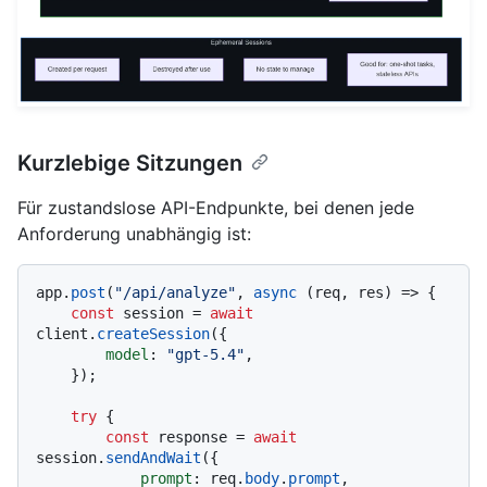
Kurzlebige Sitzungen
Für zustandslose API-Endpunkte, bei denen jede
Anforderung unabhängig ist:
app.
post
(
"/api/analyze"
, 
async
 (req, res) => {

const
 session = 
await
client.
createSession
({

model
: 
"gpt-5.4"
,

    });

try
 {

const
 response = 
await
session.
sendAndWait
({

prompt
: req.
body
.
prompt
,
