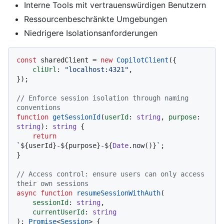
Interne Tools mit vertrauenswürdigen Benutzern
Ressourcenbeschränkte Umgebungen
Niedrigere Isolationsanforderungen
const
 sharedClient = 
new
CopilotClient
({

cliUrl
: 
"localhost:4321"
,

});

// Enforce session isolation through naming 
conventions
function
getSessionId
(
userId
: 
string
, 
purpose
: 
string
): 
string
 {

return
`
${userId}
-
${purpose}
-
${
Date
.now()}
`
;

}

// Access control: ensure users can only access 
their own sessions
async
function
resumeSessionWithAuth
(
sessionId
: 
string
,

currentUserId
: 
string
): 
Promise
<
Session
> {
