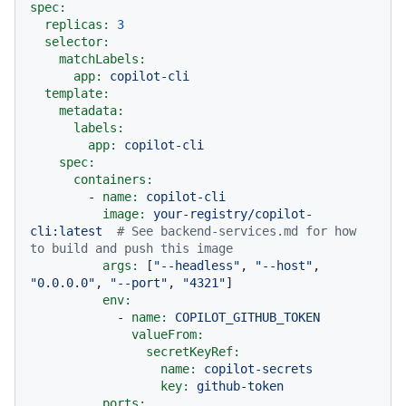
spec:
replicas:
3
selector:
matchLabels:
app:
copilot-cli
template:
metadata:
labels:
app:
copilot-cli
spec:
containers:
-
name:
copilot-cli
image:
your-registry/copilot-
cli:latest
# See backend-services.md for how 
to build and push this image
args:
 [
"--headless"
, 
"--host"
, 
"0.0.0.0"
, 
"--port"
, 
"4321"
]

env:
-
name:
COPILOT_GITHUB_TOKEN
valueFrom:
secretKeyRef:
name:
copilot-secrets
key:
github-token
ports: