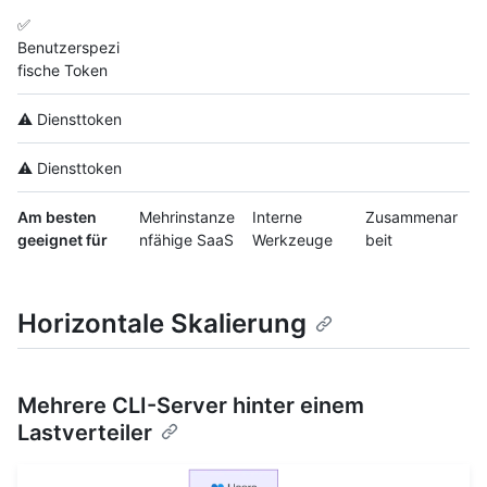
✅
Benutzerspezi
fische Token
⚠️ Diensttoken
⚠️ Diensttoken
Am besten
Mehrinstanze
Interne
Zusammenar
geeignet für
nfähige SaaS
Werkzeuge
beit
Horizontale Skalierung
Mehrere CLI-Server hinter einem
Lastverteiler