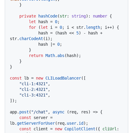
    }

private
hashCode
(
str
: 
string
): 
number
 {

let
 hash = 
0
;

for
 (
let
 i = 
0
; i < str.
length
; i++) {

            hash = (hash << 
5
) - hash + 
str.
charCodeAt
(i);

            hash |= 
0
;

        }

return
Math
.
abs
(hash);

    }

}

const
 lb = 
new
CLILoadBalancer
([

"cli-1:4321"
,

"cli-2:4321"
,

"cli-3:4321"
,

]);

app.
post
(
"/chat"
, 
async
 (req, res) => {

const
 server = 
lb.
getServerForUser
(req.
user
.
id
);

const
 client = 
new
CopilotClient
({ 
cliUrl
: 