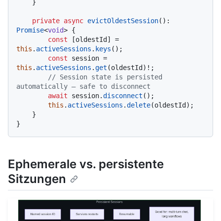
    }

private
async
evictOldestSession
(): 
Promise
<
void
> {

const
 [oldestId] = 
this
.
activeSessions
.
keys
();

const
 session = 
this
.
activeSessions
.
get
(oldestId)!;

// Session state is persisted 
automatically — safe to disconnect
await
 session.
disconnect
();

this
.
activeSessions
.
delete
(oldestId);

    }

Ephemerale vs. persistente
Sitzungen