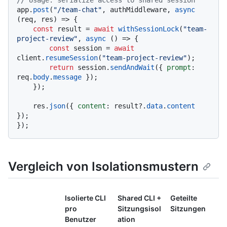
// Usage: serialize access to shared session
app.
post
(
"/team-chat"
, authMiddleware, 
async
(req, res) => {

const
 result = 
await
withSessionLock
(
"team-
project-review"
, 
async
 () => {

const
 session = 
await
client.
resumeSession
(
"team-project-review"
);

return
 session.
sendAndWait
({ 
prompt
: 
req.
body
.
message
 });

    });

    res.
json
({ 
content
: result?.
data
.
content
});

Vergleich von Isolationsmustern
Isolierte CLI
Shared CLI +
Geteilte
pro
Sitzungsisol
Sitzungen
Benutzer
ation