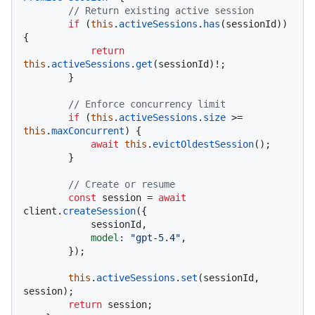
// Return existing active session
if
 (
this
.
activeSessions
.
has
(sessionId)) 
{

return
this
.
activeSessions
.
get
(sessionId)!;

        }

// Enforce concurrency limit
if
 (
this
.
activeSessions
.
size
 >= 
this
.
maxConcurrent
) {

await
this
.
evictOldestSession
();

        }

// Create or resume
const
 session = 
await
client.
createSession
({

            sessionId,

model
: 
"gpt-5.4"
,

        });

this
.
activeSessions
.
set
(sessionId, 
session);

return
 session;
