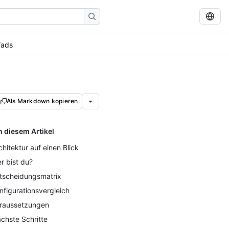
fads
Als Markdown kopieren
n diesem Artikel
chitektur auf einen Blick
r bist du?
tscheidungsmatrix
nfigurationsvergleich
raussetzungen
chste Schritte