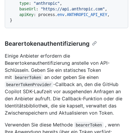
type
: 
"anthropic"
,

baseUrl
: 
"https://api.anthropic.com"
,

apiKey
: process.
env
.
ANTHROPIC_API_KEY
,

Bearertokenauthentifizierung
Einige Anbieter erfordern die
Bearertokenauthentifizierung anstelle von API-
Schlüsseln. Geben Sie ein statisches Token
mit
an oder geben Sie einen
bearerToken
-Callback an, den die GitHub
bearerTokenProvider
Copilot SDK-Laufzeit vor ausgehenden Anfragen an
den Anbieter aufruft. Die Callback-Funktion oder die
Identitätsbibliothek, die sie kapselt, verwaltet das
Zwischenspeichern und Aktualisieren von Token.
Verwenden Sie diese Methode
, wenn
bearerToken
Ihre Anwendung bereits über ein Token verfügt: