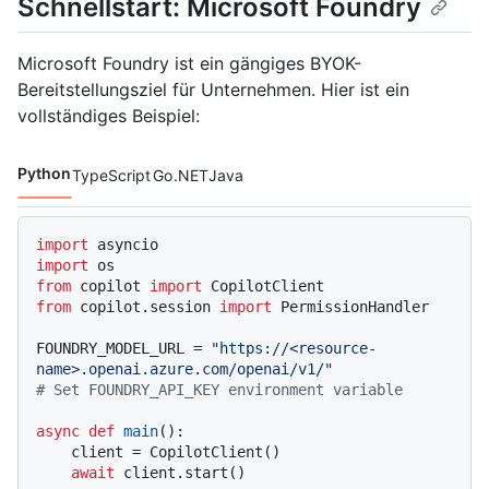
Schnellstart: Microsoft Foundry
Microsoft Foundry ist ein gängiges BYOK-
Bereitstellungsziel für Unternehmen. Hier ist ein
vollständiges Beispiel:
Python
TypeScript
Go
.NET
Java
Codesprachen navigation
import
import
from
 copilot 
import
from
 copilot.session 
import
 PermissionHandler

FOUNDRY_MODEL_URL = 
"https://<resource-
name>.openai.azure.com/openai/v1/"
# Set FOUNDRY_API_KEY environment variable
async
def
main
():

    client = CopilotClient()

await
 client.start()
