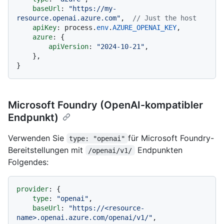
baseUrl
: 
"https://my-
resource.openai.azure.com"
,  
// Just the host
apiKey
: process.
env
.
AZURE_OPENAI_KEY
,

azure
: {

apiVersion
: 
"2024-10-21"
,

    },

Microsoft Foundry (OpenAI-kompatibler
Endpunkt)
Verwenden Sie
für Microsoft Foundry-
type: "openai"
Bereitstellungen mit
Endpunkten
/openai/v1/
Folgendes:
provider
: {

type
: 
"openai"
,

baseUrl
: 
"https://<resource-
name>.openai.azure.com/openai/v1/"
,
