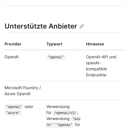
Unterstützte Anbieter
Provider
Typwert
Hinweise
OpenAI
OpenAI-API und
"openai"
openAI-
kompatible
Endpunkte
Microsoft Foundry /
Azure OpenAI
oder
Verwendung
"openai"
für
;
"azure"
/openai/v1/
Verwendung
"azu
für
re"``"openai"