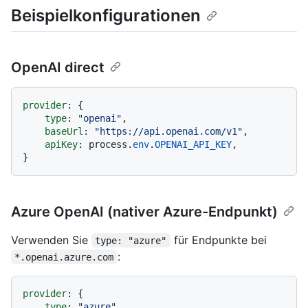
Beispielkonfigurationen
OpenAI direct
provider
: {

type
: 
"openai"
,

baseUrl
: 
"https://api.openai.com/v1"
,

apiKey
: process.
env
.
OPENAI_API_KEY
,

Azure OpenAI (nativer Azure-Endpunkt)
Verwenden Sie
für Endpunkte bei
type: "azure"
:
*.openai.azure.com
provider
: {

type
: 
"azure"
,
