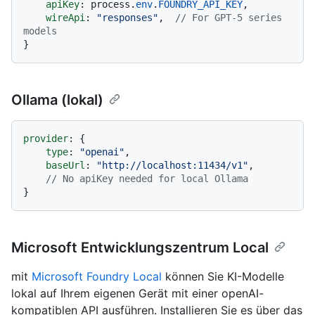
apiKey
: process.
env
.
FOUNDRY_API_KEY
,

wireApi
: 
"responses"
,  
// For GPT-5 series 
models
Ollama (lokal)
provider
: {

type
: 
"openai"
,

baseUrl
: 
"http://localhost:11434/v1"
,

// No apiKey needed for local Ollama
Microsoft Entwicklungszentrum Local
mit
Microsoft Foundry Local
können Sie KI-Modelle
lokal auf Ihrem eigenen Gerät mit einer openAI-
kompatiblen API ausführen. Installieren Sie es über das