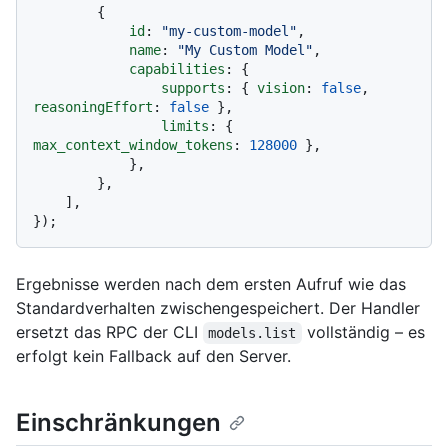
        {

id
: 
"my-custom-model"
,

name
: 
"My Custom Model"
,

capabilities
: {

supports
: { 
vision
: 
false
, 
reasoningEffort
: 
false
 },

limits
: { 
max_context_window_tokens
: 
128000
 },

            },

        },

    ],

Ergebnisse werden nach dem ersten Aufruf wie das
Standardverhalten zwischengespeichert. Der Handler
ersetzt das RPC der CLI
vollständig – es
models.list
erfolgt kein Fallback auf den Server.
Einschränkungen