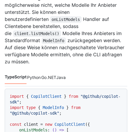
möglicherweise nicht, welche Modelle Ihr Anbieter
unterstützt. Sie können einen
benutzerdefinierten
Handler auf
onListModels
Clientebene bereitstellen, sodass
die
Modelle Ihres Anbieters im
client.listModels()
Standardformat
zurückgegeben werden.
ModelInfo
Auf diese Weise können nachgeschaltete Verbraucher
verfügbare Modelle ermitteln, ohne die CLI abfragen
zu müssen.
TypeScript
Python
Go
.NET
Java
Codesprachen navigation
import
 { 
CopilotClient
 } 
from
"@github/copilot-
sdk"
import
type
 { 
ModelInfo
 } 
from
"@github/copilot-sdk"
;

const
 client = 
new
CopilotClient
({

onListModels
: 
() =>
 [
