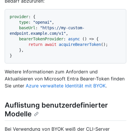
Bedarf abzurufen:
provider
: {

type
: 
"openai"
,

baseUrl
: 
"https://my-custom-
endpoint.example.com/v1"
,

bearerTokenProvider
: 
async
 () => {

return
await
acquireBearerToken
();

    },

Weitere Informationen zum Anfordern und
Aktualisieren von Microsoft Entra Bearer-Token finden
Sie unter
Azure verwaltete Identität mit BYOK
.
Auflistung benutzerdefinierter
Modelle
Bei Verwendung von BYOK weiß der CLI-Server