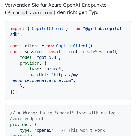
Verwenden Sie für Azure OpenAI-Endpunkte
(
) den richtigen Typ:
*.openai.azure.com
import
 { 
CopilotClient
 } 
from
"@github/copilot-
sdk"
;

const
 client = 
new
CopilotClient
const
 session = 
await
 client.
createSession
({

model
: 
"gpt-5.4"
,

provider
: {

type
: 
"azure"
,

baseUrl
: 
"https://my-
resource.openai.azure.com"
,

    },

// ❌ Wrong: Using "openai" type with native 
Azure endpoint
provider
: {

type
: 
"openai"
,  
// This won't work 