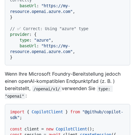
correctly
baseUrl
: 
"https://my-
resource.openai.azure.com"
,

}

// ✅ Correct: Using "azure" type
provider
: {

type
: 
"azure"
,

baseUrl
: 
"https://my-
resource.openai.azure.com"
,

Wenn Ihre Microsoft Foundry-Bereitstellung jedoch
einen openAI-kompatiblen Endpunktpfad (z. B. )
bereitstellt,
verwenden Sie
/openai/v1/
type: 
:
"openai"
import
 { 
CopilotClient
 } 
from
"@github/copilot-
sdk"
;

const
 client = 
new
CopilotClient
const
 session = 
await
 client.
createSession
({
