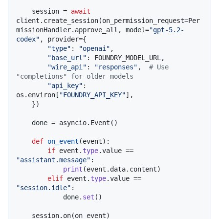
    session = 
await
client.create_session(on_permission_request=Per
missionHandler.approve_all, model=
"gpt-5.2-
codex"
, provider={

"type"
: 
"openai"
,

"base_url"
: FOUNDRY_MODEL_URL,

"wire_api"
: 
"responses"
,  
# Use 
"completions" for older models
"api_key"
: 
os.environ[
"FOUNDRY_API_KEY"
],

    })

    done = asyncio.Event()

def
on_event
(
event
):

if
 event.
type
.value == 
"assistant.message"
:

print
(event.data.content)

elif
 event.
type
.value == 
"session.idle"
:

            done.
set
()

    session.on(on_event)
