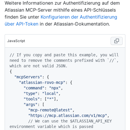
Weitere Informationen zur Authentifizierung auf dem
Atlassian MCP-Server mithilfe eines API-Schlüssels
finden Sie unter
Konfigurieren der Authentifizierung
über API-Token
in der Atlassian-Dokumentation.
JavaScript
// If you copy and paste this example, you will 
need to remove the comments prefixed with `//`, 
which are not valid JSON.
{

"mcpServers"
: {

"atlassian-rovo-mcp"
: {

"command"
: 
"npx"
,

"type"
: 
"local"
,

"tools"
: [
"*"
],

"args"
: [

"mcp-remote@latest"
,

"https://mcp.atlassian.com/v1/mcp"
,

// We can use the $ATLASSIAN_API_KEY 
environment variable which is passed