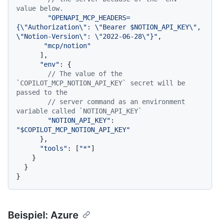
value below.
"OPENAPI_MCP_HEADERS=
{\"Authorization\": \"Bearer $NOTION_API_KEY\", 
\"Notion-Version\": \"2022-06-28\"}"
,

"mcp/notion"
      ],

"env"
: {

// The value of the 
`COPILOT_MCP_NOTION_API_KEY` secret will be 
passed to the
// server command as an environment 
variable called `NOTION_API_KEY`
"NOTION_API_KEY"
: 
"$COPILOT_MCP_NOTION_API_KEY"
      },

"tools"
: [
"*"
]

    }

  }

Beispiel: Azure