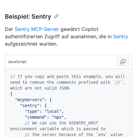
Beispiel: Sentry
Der
Sentry MCP-Server
gewährt Copilot
authentifizierten Zugriff auf ausnahmen, die in
Sentry
aufgezeichnet wurden.
JavaScript
// If you copy and paste this example, you will 
need to remove the comments prefixed with `//`, 
which are not valid JSON.
{

"mcpServers"
: {

"sentry"
: {

"type"
: 
"local"
,

"command"
: 
"npx"
,

// We can use the $SENTRY_HOST 
environment variable which is passed to
// the server because of the `env` value 