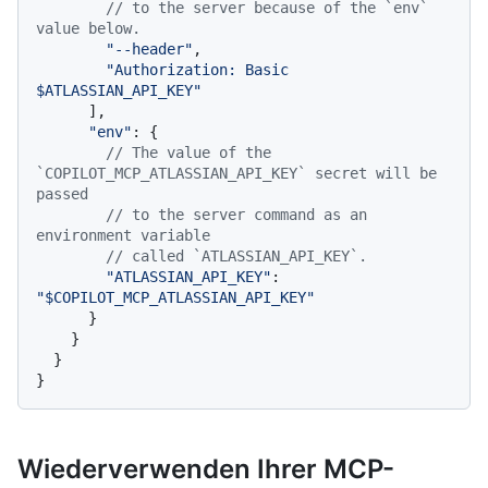
// to the server because of the `env` 
value below.
"--header"
,

"Authorization: Basic 
$ATLASSIAN_API_KEY"
      ],

"env"
: {

// The value of the 
`COPILOT_MCP_ATLASSIAN_API_KEY` secret will be 
passed
// to the server command as an 
environment variable
// called `ATLASSIAN_API_KEY`.
"ATLASSIAN_API_KEY"
: 
"$COPILOT_MCP_ATLASSIAN_API_KEY"
      }

    }

  }

Wiederverwenden Ihrer MCP-