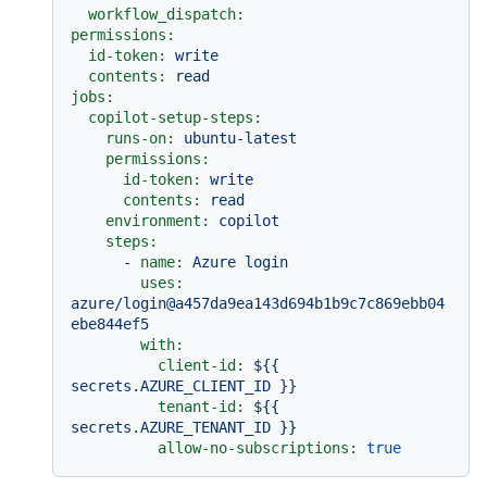
workflow_dispatch:
permissions:
id-token:
write
contents:
read
jobs:
copilot-setup-steps:
runs-on:
ubuntu-latest
permissions:
id-token:
write
contents:
read
environment:
copilot
steps:
-
name:
Azure
login
uses:
azure/login@a457da9ea143d694b1b9c7c869ebb04
ebe844ef5
with:
client-id:
${{
secrets.AZURE_CLIENT_ID
}}
tenant-id:
${{
secrets.AZURE_TENANT_ID
}}
allow-no-subscriptions:
true