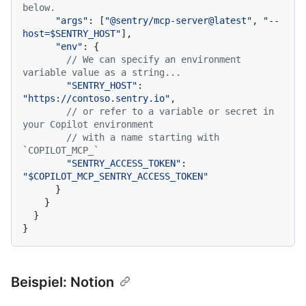
below.
"args"
: [
"@sentry/mcp-server@latest"
, 
"--
host=$SENTRY_HOST"
],

"env"
: {

// We can specify an environment 
variable value as a string...
"SENTRY_HOST"
: 
"https://contoso.sentry.io"
,

// or refer to a variable or secret in 
your Copilot environment
// with a name starting with 
`COPILOT_MCP_`
"SENTRY_ACCESS_TOKEN"
: 
"$COPILOT_MCP_SENTRY_ACCESS_TOKEN"
      }

    }

  }

Beispiel: Notion