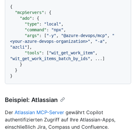
{
"mcpServers"
:
{
"ado"
:
{
"type"
:
"local"
,
"command"
:
"npx"
,
"args"
:
[
"-y"
,
"@azure-devops/mcp"
,
"
<your-azure-devops-organization>"
,
"-a"
,
"azcli"
]
,
"tools"
:
[
"wit_get_work_item"
,
"wit_get_work_items_batch_by_ids"
,
 ...
]
}
}
}
Beispiel: Atlassian
Der
Atlassian MCP-Server
gewährt Copilot
authentifizierten Zugriff auf Ihre Atlassian-Apps,
einschließlich Jira, Compass und Confluence.