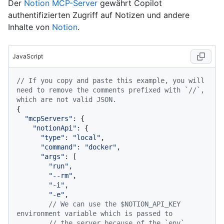
Der
Notion MCP-Server
gewährt Copilot
authentifizierten Zugriff auf Notizen und andere
Inhalte von
Notion
.
JavaScript
// If you copy and paste this example, you will 
need to remove the comments prefixed with `//`, 
which are not valid JSON.
{

"mcpServers"
: {

"notionApi"
: {

"type"
: 
"local"
,

"command"
: 
"docker"
,

"args"
: [

"run"
,

"--rm"
,

"-i"
,

"-e"
,

// We can use the $NOTION_API_KEY 
environment variable which is passed to
// the server because of the `env` 