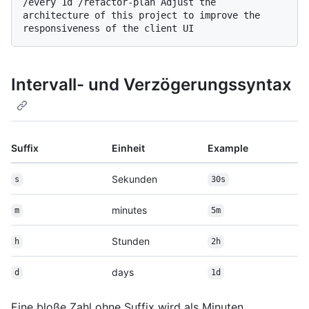
/every 1d /refactor-plan Adjust the 
architecture of this project to improve the 
Intervall- und Verzögerungssyntax
Suffix
Einheit
Example
Sekunden
s
30s
minutes
m
5m
Stunden
h
2h
days
d
1d
Eine bloße Zahl ohne Suffix wird als Minuten