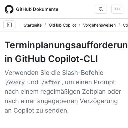
Skip
to
GitHub Dokumente
main
content
Startseite
GitHub Copilot
Vorgehensweisen
Co
Terminplanungsaufforderu
in GitHub Copilot-CLI
Verwenden Sie die Slash-Befehle
und
, um einen Prompt
/every
/after
nach einem regelmäßigen Zeitplan oder
nach einer angegebenen Verzögerung
an Copilot zu senden.