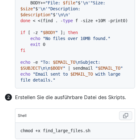
    BODY+=
"File: 
$file
"
$
'\n'
"Size: 
$size
"
$
'\n'
"Description:     
$description
"
$
'\n\n'
done
 < <(find . -
type
 f -size +10M -print0)

if
 [ -z 
"
$BODY
"
 ]; 
then
echo
"No files over 10MB found."
exit
fi
echo
 -e 
"To: 
$EMAIL_TO
\nSubject: 
$SUBJECT
\n\n
$BODY
"
 | sendmail 
"
$EMAIL_TO
"
echo
"Email sent to 
$EMAIL_TO
 with large 
file details."
Erstellen Sie die ausführbare Datei des Skripts.
Shell