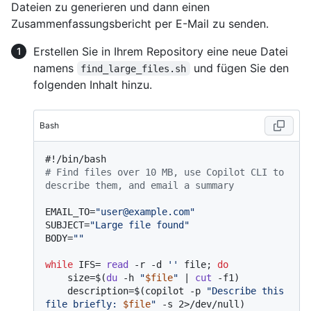
Dateien zu generieren und dann einen
Zusammenfassungsbericht per E-Mail zu senden.
Erstellen Sie in Ihrem Repository eine neue Datei
namens
und fügen Sie den
find_large_files.sh
folgenden Inhalt hinzu.
Bash
#!/bin/bash
# Find files over 10 MB, use Copilot CLI to 
describe them, and email a summary
EMAIL_TO=
"user@example.com"
SUBJECT=
"Large file found"
BODY=
""
while
 IFS= 
read
 -r -d 
''
 file; 
do
    size=$(
du
 -h 
"
$file
"
 | 
cut
 -f1)

    description=$(copilot -p 
"Describe this 
file briefly: 
$file
"
 -s 2>/dev/null)
