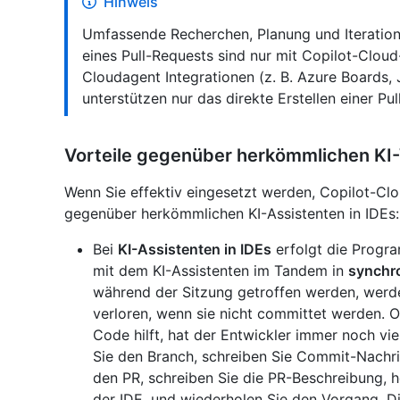
Hinweis
Umfassende Recherchen, Planung und Iteratio
eines Pull-Requests sind nur mit Copilot-Clou
Cloudagent Integrationen (z. B. Azure Boards, 
unterstützen nur das direkte Erstellen einer Pu
Vorteile gegenüber herkömmlichen KI
Wenn Sie effektiv eingesetzt werden, Copilot-Clo
gegenüber herkömmlichen KI-Assistenten in IDEs:
Bei
KI-Assistenten in IDEs
erfolgt die Prog
mit dem KI-Assistenten im Tandem in
synchr
während der Sitzung getroffen werden, wer
verloren, wenn sie nicht committet werden. 
Code hilft, hat der Entwickler immer noch vi
Sie den Branch, schreiben Sie Commit-Nachri
den PR, schreiben Sie die PR-Beschreibung, ho
der IDE, und wiederholen Sie den Vorgang. Di