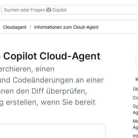
Suchen oder Fragen
Copilot
Cloudagent
Informationen zum Cloud-Agent
 Copilot Cloud-Agent
erchieren, einen
 und Codeänderungen an einer
I
Üb
nen den Diff überprüfen,
Co
g erstellen, wenn Sie bereit
Op
Ag
Me
Ag
In