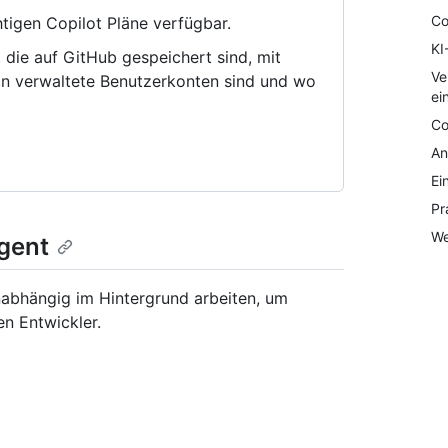
Co
htigen Copilot Pläne verfügbar.
KI
, die auf GitHub gespeichert sind, mit
Ve
on verwaltete Benutzerkonten sind und wo
ei
Co
An
Ei
Pr
We
gent
abhängig im Hintergrund arbeiten, um
n Entwickler.