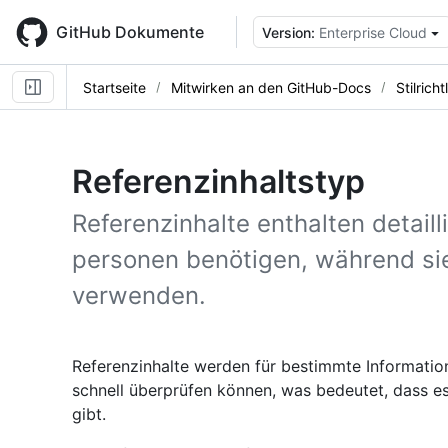
Skip
to
GitHub Dokumente
Version:
Enterprise Cloud
main
content
Startseite
Mitwirken an den GitHub-Docs
Stilrich
Referenzinhaltstyp
Referenzinhalte enthalten detaill
personen benötigen, während sie
verwenden.
Referenzinhalte werden für bestimmte Informatione
schnell überprüfen können, was bedeutet, dass 
gibt.