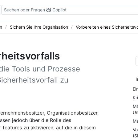
Suchen oder Fragen
Copilot
n
Sichern Sie Ihre Organisation
Vorbereiten eines Sicherheitsvo
heitsvorfalls
 die Tools und Prozesse
icherheitsvorfall zu
I
Ei
Kr
Ma
nternehmensbesitzer, Organisationsbesitzer,
Un
ssen jedoch über die Rolle des
Ma
eatures zu aktivieren, auf die in diesem
Vo
(S