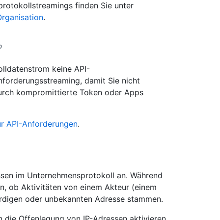
otokollstreamings finden Sie unter
rganisation
.
lldatenstrom keine API-
nforderungsstreaming, damit Sie nicht
 durch kompromittierte Token oder Apps
ür API-Anforderungen
.
ssen im Unternehmensprotokoll an. Während
en, ob Aktivitäten von einem Akteur (einem
ürdigen oder unbekannten Adresse stammen.
die Offenlegung von IP-Adressen aktivieren,