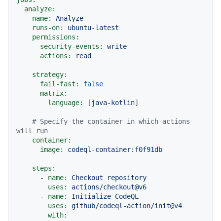
analyze:
name:
Analyze
runs-on:
ubuntu-latest
permissions:
security-events:
write
actions:
read
strategy:
fail-fast:
false
matrix:
language:
 [
java-kotlin
]

# Specify the container in which actions 
will run
container:
image:
codeql-container:f0f91db
steps:
-
name:
Checkout
repository
uses:
actions/checkout@v6
-
name:
Initialize
CodeQL
uses:
github/codeql-action/init@v4
with: