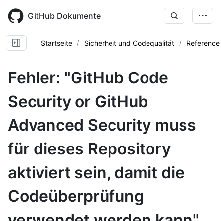
Skip
to
GitHub Dokumente
main
content
Startseite
Sicherheit und Codequalität
Reference
Fehler: "GitHub Code
Security or GitHub
Advanced Security muss
für dieses Repository
aktiviert sein, damit die
Codeüberprüfung
verwendet werden kann"