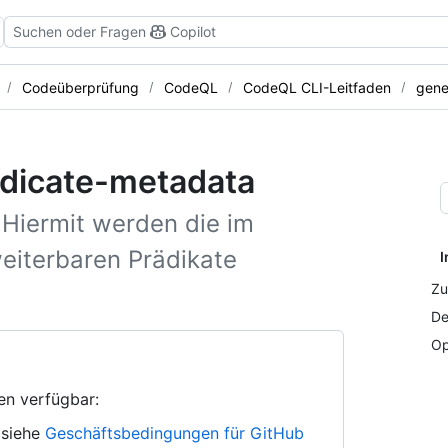
Suchen oder Fragen
Copilot
Codeüberprüfung
CodeQL
CodeQL CLI-Leitfaden
gene
edicate-metadata
 Hiermit werden die im
weiterbaren Prädikate
I
Zu
De
Op
en verfügbar:
 siehe
Geschäftsbedingungen für GitHub