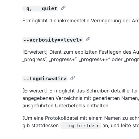
-q, --quiet
Ermöglicht die inkrementelle Verringerung der 
--verbosity=<level>
[Erweitert] Dient zum expliziten Festlegen des Aus
„progress“, „progress+“, „progress++“ oder „pro
--logdir=<dir>
[Erweitert] Ermöglicht das Schreiben detaillierte
angegebenen Verzeichnis mit generierten Namen
ausgeführten Unterbefehls enthalten.
(Um eine Protokolldatei mit einem Namen zu schre
gib stattdessen
an, und leite s
--log-to-stderr