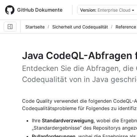
Skip
to
GitHub Dokumente
Version:
Enterprise Cloud
main
content
Startseite
Sicherheit und Codequalität
Reference
Java CodeQL-Abfragen f
Entdecken Sie die Abfragen, di
Codequalität von in Java geschr
Code Quality verwendet die folgenden CodeQL-A
Codequalitätsprobleme für Folgendes zu identifiz
Ihre
Standardverzweigung
, wobei die Ergeb
„Standardergebnisse“ des Repositorys angez
Pullanforderungen
, wobei die Ergebnisse al