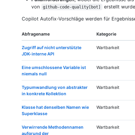
von
erstellt wurd
github-code-quality[bot]
Copilot Autofix-Vorschläge werden für Ergebnisse
Abfragename
Kategorie
Zugriff auf nicht unterstützte
Wartbarkeit
JDK-interne API
Eine umschlossene Variable ist
Wartbarkeit
niemals null
Typumwandlung von abstrakter
Wartbarkeit
in konkrete Kollektion
Klasse hat denselben Namen wie
Wartbarkeit
Superklasse
Verwirrende Methodennamen
Wartbarkeit
aufgrund der