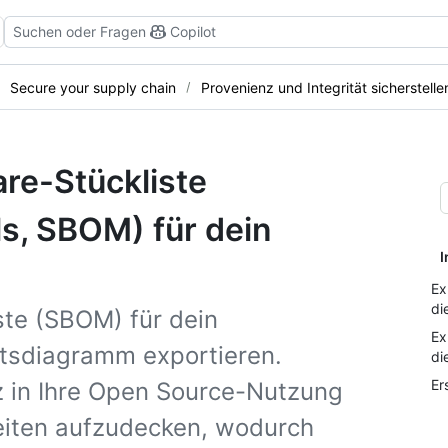
Suchen oder Fragen
Copilot
Secure your supply chain
Provenienz und Integrität sicherstelle
are-Stückliste
als, SBOM) für dein
I
Ex
di
ste (SBOM) für dein
Ex
tsdiagramm exportieren.
di
Er
 in Ihre Open Source-Nutzung
keiten aufzudecken, wodurch