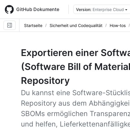
Skip
to
GitHub Dokumente
Version:
Enterprise Cloud
main
content
Startseite
Sicherheit und Codequalität
How-tos
Exportieren einer Softw
(Software Bill of Materi
Repository
Du kannst eine Software-Stückli
Repository aus dem Abhängigkei
SBOMs ermöglichen Transparenz
und helfen, Lieferkettenanfällig