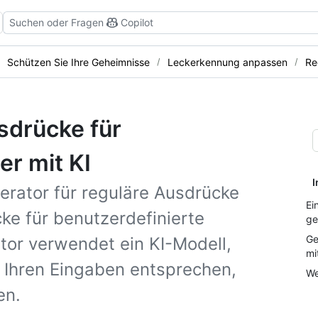
Suchen oder Fragen
Copilot
Schützen Sie Ihre Geheimnisse
Leckerkennung anpassen
Re
sdrücke für
er mit KI
I
erator für reguläre Ausdrücke
Ei
e für benutzerdefinierte
ge
Ge
tor verwendet ein KI-Modell,
mi
 Ihren Eingaben entsprechen,
We
en.