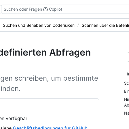
Suchen oder Fragen
Copilot
Suchen und Beheben von Coderisiken
Scannen über die Befehls
definierten Abfragen
I
agen schreiben, um bestimmte
Sc
finden.
Ei
Hi
Ab
Nä
en verfügbar:
 siehe
Geschäftsbedingungen für GitHub