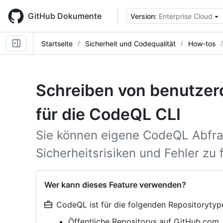
Skip
to
GitHub Dokumente
Version:
Enterprise Cloud
main
content
Startseite
Sicherheit und Codequalität
How-tos
Schreiben von benutzer
für die CodeQL CLI
Sie können eigene CodeQL Abfr
Sicherheitsrisiken und Fehler zu 
Wer kann dieses Feature verwenden?
CodeQL ist für die folgenden Repositorytyp
Öffentliche Repositorys auf GitHub.com,