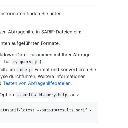
nsformaten finden Sie unter
n Abfragehilfe in SARIF-Dateien ein:
 unten aufgeführten Formate.
arkdown-Datei zusammen mit Ihrer Abfrage
. für
)
my-query.ql
hilfe im
Format und konvertieren Sie
.qhelp
lyse durchführen. Weitere Informationen
d
Testen von Abfragehilfedateien
.
 Option
aus:
--sarif-add-query-help
mat=sarif-latest --output=results.sarif -