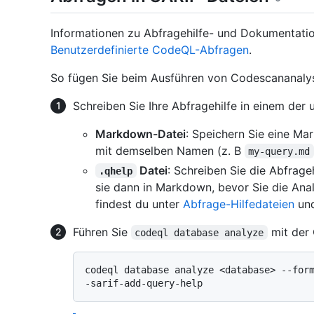
Informationen zu Abfragehilfe- und Dokumentatio
Benutzerdefinierte CodeQL-Abfragen
.
So fügen Sie beim Ausführen von Codescananalyse
Schreiben Sie Ihre Abfragehilfe in einem der
Markdown-Datei
: Speichern Sie eine M
mit demselben Namen (z. B
my-query.md
Datei
: Schreiben Sie die Abfrage
.qhelp
sie dann in Markdown, bevor Sie die Ana
findest du unter
Abfrage-Hilfedateien
un
Führen Sie
mit der
codeql database analyze
codeql database analyze <database> --for