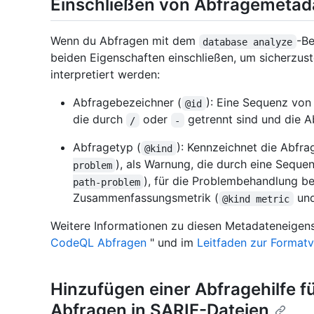
Einschließen von Abfragemetad
Wenn du Abfragen mit dem
-Be
database analyze
beiden Eigenschaften einschließen, um sicherzus
interpretiert werden:
Abfragebezeichner (
): Eine Sequenz von
@id
die durch
oder
getrennt sind und die Ab
/
-
Abfragetyp (
): Kennzeichnet die Abfra
@kind
), als Warnung, die durch eine Seque
problem
), für die Problembehandlung be
path-problem
Zusammenfassungsmetrik (
un
@kind metric
Weitere Informationen zu diesen Metadateneigens
CodeQL Abfragen
" und im
Leitfaden zur Format
Hinzufügen einer Abfragehilfe f
Abfragen in SARIF-Dateien