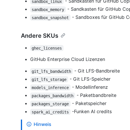
- Sandkasten für GitHub Copil
sandbox_linux
- Sandkasten für GitHub Copi
sandbox_memory
- Sandboxes für GitHub Co
sandbox_snapshot
Andere SKUs
ghec_licenses
GitHub Enterprise Cloud Lizenzen
- Git LFS-Bandbreite
git_lfs_bandwidth
- Git LFS-Speicher
git_lfs_storage
- Modellinferenz
models_inference
- Paketbandbreite
packages_bandwidth
- Paketspeicher
packages_storage
-Funken AI credits
spark_ai_credits
Hinweis