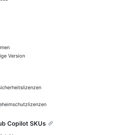
hmen
ige Version
cherheitslizenzen
heimschutzlizenzen
ub Copilot SKUs