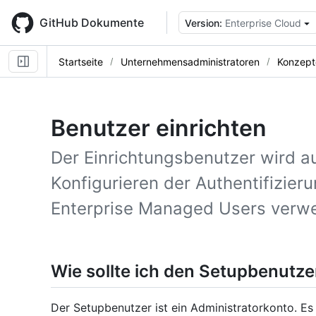
Skip
to
GitHub Dokumente
Version:
Enterprise Cloud
main
content
Startseite
Unternehmensadministratoren
Konzept
Benutzer einrichten
Der Einrichtungsbenutzer wird a
Konfigurieren der Authentifizieru
Enterprise Managed Users verw
Wie sollte ich den Setupbenutz
Der Setupbenutzer ist ein Administratorkonto. Es