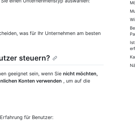
n Sie einen Unternehmenstyp auswählen:
Mö
Mu
Wi
Be
scheiden, was für Ihr Unternehmen am besten
Pa
Is
er
utzer steuern?
Ka
Nä
men geeignet sein, wenn Sie
nicht möchten,
önlichen Konten verwenden
, um auf die
Erfahrung für Benutzer: