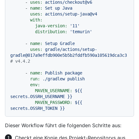
-
uses:
actions/checkout@v6
-
name:
Set
up
Java
uses:
actions/setup-java@v4
with:
java-version:
'11'
distribution:
'temurin'
-
name:
Setup
Gradle
uses:
gradle/actions/setup-
gradle@017a9effdb900e5b5b2fddfb590a105619dca3c3
# v4.4.2
-
name:
Publish
package
run:
./gradlew
publish
env:
MAVEN_USERNAME:
${{
secrets.OSSRH_USERNAME
}}
MAVEN_PASSWORD:
${{
secrets.OSSRH_TOKEN
}}
Dieser Workflow führt die folgenden Schritte aus:
Checkt eine Kopie des Projekt-Repositorys aus.