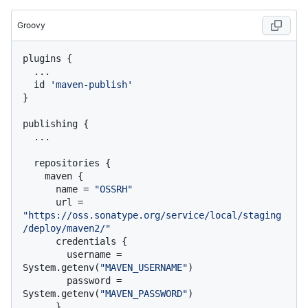
Groovy
plugins {

  ...

  id 
'maven-publish'
}

publishing {

  ...

  repositories {

    maven {

      name = 
"OSSRH"
      url = 
"https://oss.sonatype.org/service/local/staging
/deploy/maven2/"
      credentials {

        username = 
System.getenv(
"MAVEN_USERNAME"
)

        password = 
System.getenv(
"MAVEN_PASSWORD"
)

      }
