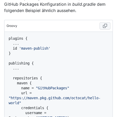
GitHub Packages Konfiguration in
build.gradle
dem
folgenden Beispiel ähnlich aussehen.
Groovy
plugins {

  ...

  id 
'maven-publish'
}

publishing {

  ...

  repositories {

    maven {

      name = 
"GitHubPackages"
      url = 
"https://maven.pkg.github.com/octocat/hello-
world"
      credentials {

        username = 