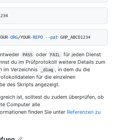
YOUR
-ORG
/YOUR
-REPO
--pat
 entweder
oder
für jeden Dienst
PASS
FAIL
nnst du im Prüfprotokoll weitere Details zum
h im Verzeichnis
, in dem du die
_diag
otokolldateien für die einzelnen
e des Skripts angezeigt.
greich ist, solltest du zudem überprüfen, ob
te Computer alle
formationen finden Sie unter
Referenzen zu
üfung