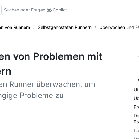
Suchen oder Fragen
Copilot
en von Runnern
Selbstgehosteten Runnern
Überwachen und F
n von Problemen mit
ern
I
ten Runner überwachen, um
Üb
ängige Probleme zu
Üb
Pr
Di
üb
Lo