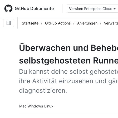
Skip
to
GitHub Dokumente
Version:
Enterprise Cloud
main
content
Startseite
GitHub Actions
Anleitungen
Verwalt
Überwachen und Behebe
selbstgehosteten Runn
Du kannst deine selbst gehoste
ihre Aktivität einzusehen und g
diagnostizieren.
Platform navigation
Mac
Windows
Linux