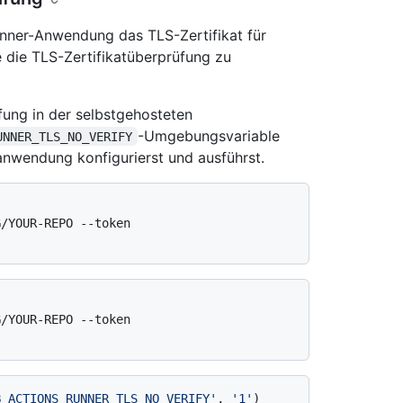
nner-Anwendung das TLS-Zertifikat für
 die TLS-Zertifikatüberprüfung zu
fung in der selbstgehosteten
-Umgebungsvariable
UNNER_TLS_NO_VERIFY
anwendung konfigurierst und ausführst.
/YOUR-REPO --token

/YOUR-REPO --token

B_ACTIONS_RUNNER_TLS_NO_VERIFY'
, 
'1'
)
