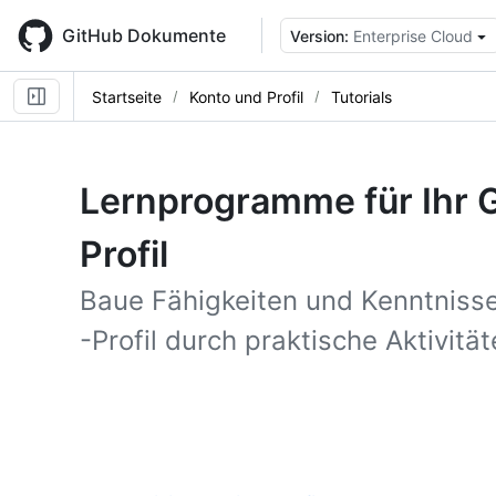
Skip
to
GitHub Dokumente
Version:
Enterprise Cloud
main
content
Startseite
Konto und Profil
Tutorials
Lernprogramme für Ihr G
Profil
Baue Fähigkeiten und Kenntniss
-Profil durch praktische Aktivitä