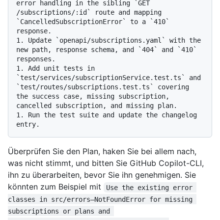
error handling in the sibling `GET 
/subscriptions/:id` route and mapping 
`CancelledSubscriptionError` to a `410` 
response.

1. Update `openapi/subscriptions.yaml` with the 
new path, response schema, and `404` and `410` 
responses.

1. Add unit tests in 
`test/services/subscriptionService.test.ts` and 
`test/routes/subscriptions.test.ts` covering 
the success case, missing subscription, 
cancelled subscription, and missing plan.

1. Run the test suite and update the changelog 
Überprüfen Sie den Plan, haken Sie bei allem nach,
was nicht stimmt, und bitten Sie GitHub Copilot-CLI,
ihn zu überarbeiten, bevor Sie ihn genehmigen. Sie
könnten zum Beispiel mit
Use the existing error 
classes in src/errors—NotFoundError for missing 
subscriptions or plans and 