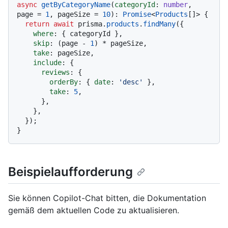
async
getByCategoryName
(
categoryId
: 
number
, 
page = 
1
, pageSize = 
10
): 
Promise
<
Products
[]> {

return
await
 prisma.
products
.
findMany
({

where
: { categoryId },

skip
: (page - 
1
) * pageSize,

take
: pageSize,

include
: {

reviews
: {

orderBy
: { 
date
: 
'desc'
 },

take
: 
5
,

      },

    },

  });

Beispielaufforderung
Sie können Copilot-Chat bitten, die Dokumentation
gemäß dem aktuellen Code zu aktualisieren.