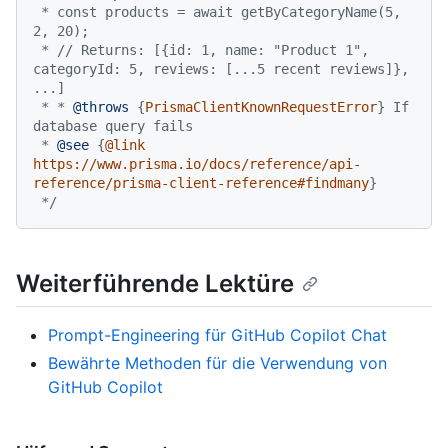
 * const products = await getByCategoryName(5, 
2, 20);

 * // Returns: [{id: 1, name: "Product 1", 
categoryId: 5, reviews: [...5 recent reviews]}, 
...]

 * * 
@throws
 {
PrismaClientKnownRequestError
} If 
database query fails

 * 
@see
 {
@link 
https://www.prisma.io/docs/reference/api-
reference/prisma-client-reference#findmany
}

 */
Weiterführende Lektüre
Prompt-Engineering für GitHub Copilot Chat
Bewährte Methoden für die Verwendung von
GitHub Copilot