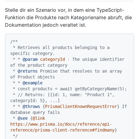
Stelle dir ein Szenario vor, in dem eine TypeScript-
Funktion die Produkte nach Kategoriename abruft, die
Dokumentation jedoch veraltet ist.
/**

 * Retrieves all products belonging to a 
specific category.

 * * 
@param
categoryId
 - The unique identifier 
of the product category

 * 
@returns
 Promise that resolves to an array 
of Product objects

 * * 
@example
 * const products = await getByCategoryName(5);

 * // Returns: [{id: 1, name: "Product 1", 
categoryId: 5}, ...]

 * * 
@throws
 {
PrismaClientKnownRequestError
} If 
database query fails

 * 
@see
 {
@link 
https://www.prisma.io/docs/reference/api-
reference/prisma-client-reference#findmany
}

 */