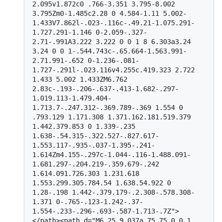
2.095v1.872c0 .766-3.351 3.795-8.002 
3.795Zm0-1.485c2.28 0 4.584-1.11 5.002-
1.433V7.862l-.023-.116c-.49.21-1.075.291-
1.727.291-1.146 0-2.059-.327-
2.71-.991A3.222 3.222 0 0 1 8 6.303a3.24 
3.24 0 0 1-.544.743c-.65.664-1.563.991-
2.71.991-.652 0-1.236-.081-
1.727-.291l-.023.116v4.255c.419.323 2.722 
1.433 5.002 1.433ZM6.762 
2.83c-.193-.206-.637-.413-1.682-.297-
1.019.113-1.479.404-
1.713.7-.247.312-.369.789-.369 1.554 0 
.793.129 1.171.308 1.371.162.181.519.379 
1.442.379.853 0 1.339-.235 
1.638-.54.315-.322.527-.827.617-
1.553.117-.935-.037-1.395-.241-
1.614Zm4.155-.297c-1.044-.116-1.488.091-
1.681.297-.204.219-.359.679-.242 
1.614.091.726.303 1.231.618 
1.553.299.305.784.54 1.638.54.922 0 
1.28-.198 1.442-.379.179-.2.308-.578.308-
1.371 0-.765-.123-1.242-.37-
1.554-.233-.296-.693-.587-1.713-.7Z">
</path><path d="M6.25 9.037a.75.75 0 0 1 