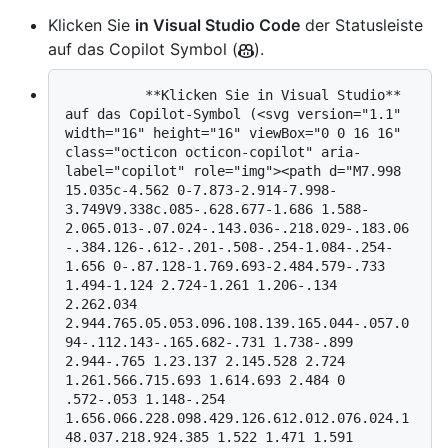
Klicken Sie
in Visual Studio Code
der Statusleiste
auf das Copilot Symbol (
).
          **Klicken Sie in Visual Studio** 
auf das Copilot-Symbol (<svg version="1.1" 
width="16" height="16" viewBox="0 0 16 16" 
class="octicon octicon-copilot" aria-
label="copilot" role="img"><path d="M7.998 
15.035c-4.562 0-7.873-2.914-7.998-
3.749V9.338c.085-.628.677-1.686 1.588-
2.065.013-.07.024-.143.036-.218.029-.183.06
-.384.126-.612-.201-.508-.254-1.084-.254-
1.656 0-.87.128-1.769.693-2.484.579-.733 
1.494-1.124 2.724-1.261 1.206-.134 
2.262.034 
2.944.765.05.053.096.108.139.165.044-.057.0
94-.112.143-.165.682-.731 1.738-.899 
2.944-.765 1.23.137 2.145.528 2.724 
1.261.566.715.693 1.614.693 2.484 0 
.572-.053 1.148-.254 
1.656.066.228.098.429.126.612.012.076.024.1
48.037.218.924.385 1.522 1.471 1.591 