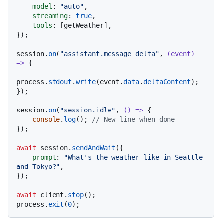
model
: 
"auto"
,

streaming
: 
true
,

tools
: [getWeather],

});

session.
on
(
"assistant.message_delta"
, 
(
event
) 
=>
 {

process.
stdout
.
write
(event.
data
.
deltaContent
);

});

session.
on
(
"session.idle"
, 
() =>
 {

console
.
log
(); 
// New line when done
});

await
 session.
sendAndWait
({

prompt
: 
"What's the weather like in Seattle 
and Tokyo?"
,

});

await
 client.
stop
();

process.
exit
(
0