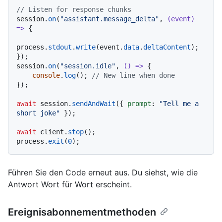
// Listen for response chunks
session.
on
(
"assistant.message_delta"
, 
(
event
) 
=>
 {

process.
stdout
.
write
(event.
data
.
deltaContent
);

});

session.
on
(
"session.idle"
, 
() =>
 {

console
.
log
(); 
// New line when done
});

await
 session.
sendAndWait
({ 
prompt
: 
"Tell me a 
short joke"
 });

await
 client.
stop
();

process.
exit
(
0
Führen Sie den Code erneut aus. Du siehst, wie die
Antwort Wort für Wort erscheint.
Ereignisabonnementmethoden