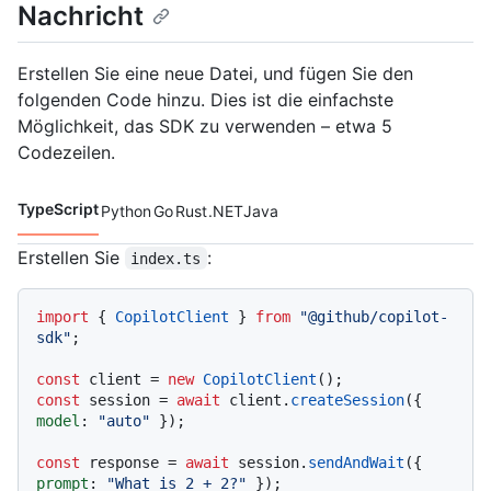
Nachricht
Erstellen Sie eine neue Datei, und fügen Sie den
folgenden Code hinzu. Dies ist die einfachste
Möglichkeit, das SDK zu verwenden – etwa 5
Codezeilen.
TypeScript
Python
Go
Rust
.NET
Java
Codesprachen navigation
Erstellen Sie
:
index.ts
import
 { 
CopilotClient
 } 
from
"@github/copilot-
sdk"
;

const
 client = 
new
CopilotClient
const
 session = 
await
 client.
createSession
({ 
model
: 
"auto"
 });

const
 response = 
await
 session.
sendAndWait
({ 
prompt
: 
"What is 2 + 2?"