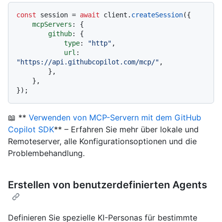
const
 session = 
await
 client.
createSession
({

mcpServers
: {

github
: {

type
: 
"http"
,

url
: 
"https://api.githubcopilot.com/mcp/"
,

        },

    },

📖 **
Verwenden von MCP-Servern mit dem GitHub
Copilot SDK
** – Erfahren Sie mehr über lokale und
Remoteserver, alle Konfigurationsoptionen und die
Problembehandlung.
Erstellen von benutzerdefinierten Agents
Definieren Sie spezielle KI-Personas für bestimmte