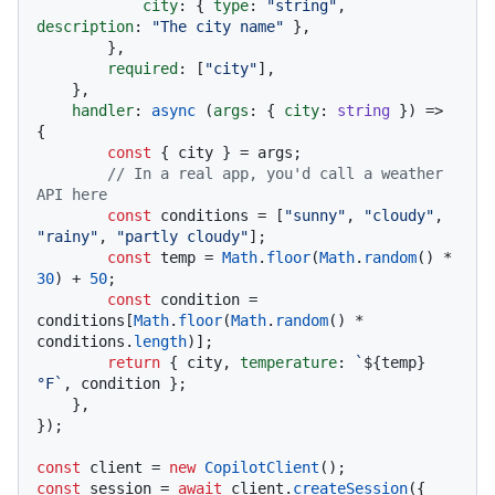
city
: { 
type
: 
"string"
, 
description
: 
"The city name"
 },

        },

required
: [
"city"
],

    },

handler
: 
async
 (
args
: { 
city
: 
string
 }) => 
{

const
 { city } = args;

// In a real app, you'd call a weather 
API here
const
 conditions = [
"sunny"
, 
"cloudy"
, 
"rainy"
, 
"partly cloudy"
];

const
 temp = 
Math
.
floor
(
Math
.
random
() * 
30
) + 
50
;

const
 condition = 
conditions[
Math
.
floor
(
Math
.
random
() * 
conditions.
length
)];

return
 { city, 
temperature
: 
`
${temp}
°F`
, condition };

    },

});

const
 client = 
new
CopilotClient
const
 session = 
await
 client.
createSession
({
