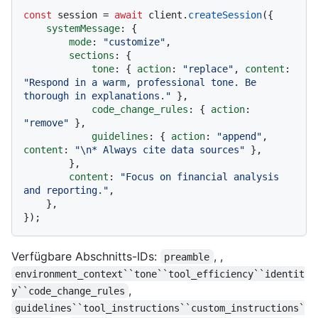
const
 session = 
await
 client.
createSession
({

systemMessage
: {

mode
: 
"customize"
,

sections
: {

tone
: { 
action
: 
"replace"
, 
content
: 
"Respond in a warm, professional tone. Be 
thorough in explanations."
 },

code_change_rules
: { 
action
: 
"remove"
 },

guidelines
: { 
action
: 
"append"
, 
content
: 
"\n* Always cite data sources"
 },

        },

content
: 
"Focus on financial analysis 
and reporting."
,

    },

Verfügbare Abschnitts-IDs:
, ,
preamble
environment_context``tone``tool_efficiency``identit
,
y``code_change_rules
guidelines``tool_instructions``custom_instructions`