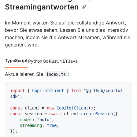
Streamingantworten
Im Moment warten Sie auf die vollständige Antwort,
bevor Sie etwas sehen. Lassen Sie uns dies interaktiv
machen, indem sie die Antwort streamen, während sie
generiert wird.
TypeScript
Python
Go
Rust
.NET
Java
Codesprachen navigation
Aktualisieren Sie
:
index.ts
import
 { 
CopilotClient
 } 
from
"@github/copilot-
sdk"
;

const
 client = 
new
CopilotClient
const
 session = 
await
 client.
createSession
({

model
: 
"auto"
,

streaming
: 
true
,

});
