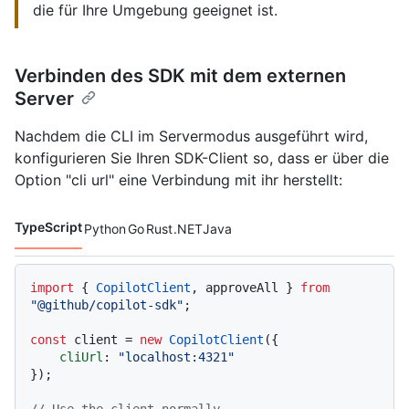
die für Ihre Umgebung geeignet ist.
Verbinden des SDK mit dem externen
Server
Nachdem die CLI im Servermodus ausgeführt wird,
konfigurieren Sie Ihren SDK-Client so, dass er über die
Option "cli url" eine Verbindung mit ihr herstellt:
TypeScript
Python
Go
Rust
.NET
Java
Codesprachen navigation
import
 { 
CopilotClient
, approveAll } 
from
"@github/copilot-sdk"
;

const
 client = 
new
CopilotClient
({

cliUrl
: 
"localhost:4321"
});

// Use the client normally