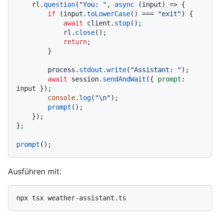
    rl.
question
(
"You: "
, 
async
 (input) => {

if
 (input.
toLowerCase
() === 
"exit"
) {

await
 client.
stop
();

            rl.
close
();

return
;

        }

        process.
stdout
.
write
(
"Assistant: "
);

await
 session.
sendAndWait
({ 
prompt
: 
input });

console
.
log
(
"\n"
);

prompt
();

    });

};

prompt
Ausführen mit: