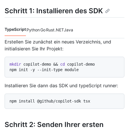
Schritt 1: Installieren des SDK
TypeScript
Python
Go
Rust
.NET
Java
Codesprachen navigation
Erstellen Sie zunächst ein neues Verzeichnis, und
initialisieren Sie Ihr Projekt:
mkdir
 copilot-demo && 
cd
 copilot-demo

Installieren Sie dann das SDK und typeScript runner:
Schritt 2: Senden Ihrer ersten