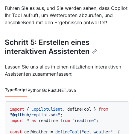
Führen Sie es aus, und Sie werden sehen, dass Copilot
Ihr Tool aufruft, um Wetterdaten abzurufen, und
anschließend mit den Ergebnissen antwortet!
Schritt 5: Erstellen eines
interaktiven Assistenten
Lassen Sie uns alles in einen nützlichen interaktiven
Assistenten zusammenfassen:
TypeScript
Python
Go
Rust
.NET
Java
Codesprachen navigation
import
 { 
CopilotClient
, defineTool } 
from
"@github/copilot-sdk"
import
 * 
as
 readline 
from
"readline"
;

const
 getWeather = 
defineTool
(
"get_weather"
, {
