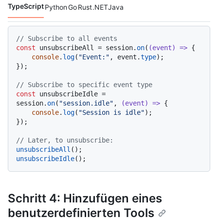
TypeScript
Python
Go
Rust
.NET
Java
Codesprachen navigation
// Subscribe to all events
const
 unsubscribeAll = session.
on
(
(
event
) =>
 {

console
.
log
(
"Event:"
, event.
type
);

});

// Subscribe to specific event type
const
 unsubscribeIdle = 
session.
on
(
"session.idle"
, 
(
event
) =>
 {

console
.
log
(
"Session is idle"
);

});

// Later, to unsubscribe:
unsubscribeAll
unsubscribeIdle
Schritt 4: Hinzufügen eines
benutzerdefinierten Tools