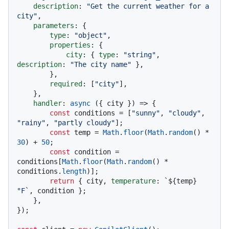
description
: 
"Get the current weather for a 
city"
,

parameters
: {

type
: 
"object"
,

properties
: {

city
: { 
type
: 
"string"
, 
description
: 
"The city name"
 },

        },

required
: [
"city"
],

    },

handler
: 
async
 ({ city }) => {

const
 conditions = [
"sunny"
, 
"cloudy"
, 
"rainy"
, 
"partly cloudy"
];

const
 temp = 
Math
.
floor
(
Math
.
random
() * 
30
) + 
50
;

const
 condition = 
conditions[
Math
.
floor
(
Math
.
random
() * 
conditions.
length
)];

return
 { city, 
temperature
: 
`
${temp}
°F`
, condition };

    },

});
