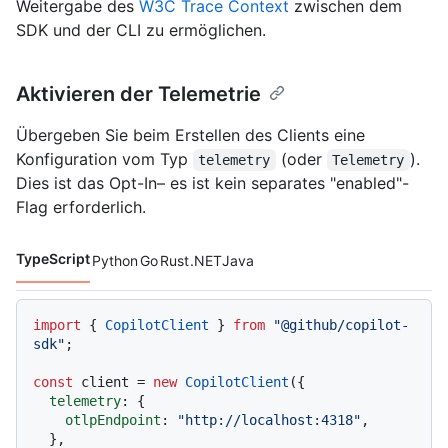
Weitergabe des
W3C Trace Context
zwischen dem
SDK und der CLI zu ermöglichen.
Aktivieren der Telemetrie
Übergeben Sie beim Erstellen des Clients eine
Konfiguration vom Typ
(oder
).
telemetry
Telemetry
Dies ist das Opt-In– es ist kein separates "enabled"-
Flag erforderlich.
TypeScript
Python
Go
Rust
.NET
Java
Codesprachen navigation
import
 { 
CopilotClient
 } 
from
"@github/copilot-
sdk"
;

const
 client = 
new
CopilotClient
({

telemetry
: {

otlpEndpoint
: 
"http://localhost:4318"
,

  },
