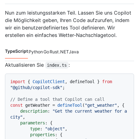
Nun zum leistungsstarken Teil. Lassen Sie uns Copilot
die Möglichkeit geben, Ihren Code aufzurufen, indem
wir ein benutzerdefiniertes Tool definieren. Wir
erstellen ein einfaches Wetter-Nachschlagetool.
TypeScript
Python
Go
Rust
.NET
Java
Codesprachen navigation
Aktualisieren Sie
:
index.ts
import
 { 
CopilotClient
, defineTool } 
from
"@github/copilot-sdk"
;

// Define a tool that Copilot can call
const
 getWeather = 
defineTool
(
"get_weather"
, {

description
: 
"Get the current weather for a 
city"
,

parameters
: {

type
: 
"object"
,

properties
: {
