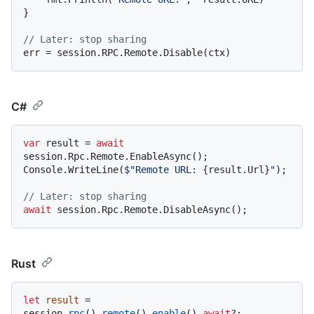
}

// Later: stop sharing
C#
var
 result = 
await
session.Rpc.Remote.EnableAsync();

Console.WriteLine(
$"Remote URL: 
{result.Url}
"
);

// Later: stop sharing
await
Rust
let
result
 = 
session.
rpc
().
remote
().
enable
().
await