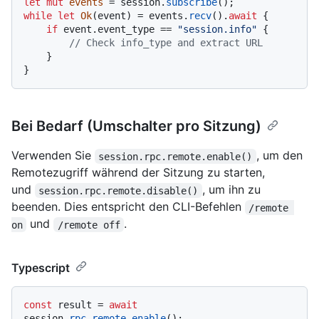
let
mut 
events
 = session.
subscribe
while
let
Ok
(event) = events.
recv
().
await
 {

if
 event.event_type == 
"session.info"
 {

// Check info_type and extract URL
    }

Bei Bedarf (Umschalter pro Sitzung)
Verwenden Sie
, um den
session.rpc.remote.enable()
Remotezugriff während der Sitzung zu starten,
und
, um ihn zu
session.rpc.remote.disable()
beenden. Dies entspricht den CLI-Befehlen
/remote 
und
.
on
/remote off
Typescript
const
 result = 
await
session.
rpc
.
remote
.
enable