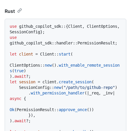
Rust
use
 github_copilot_sdk::{Client, ClientOptions, 
use
github_copilot_sdk::handler::PermissionResult;

let
client
 = Client::
start
(

ClientOptions::
new
().
with_enable_remote_session
s
(
true
)

).
await
let
session
 = client.
create_session
(

    SessionConfig::
new
(
"/path/to/github-repo"
)

        .
with_permission_handler
(|_req, _inv| 
async
 {

Ok
(PermissionResult::
approve_once
())

        }),

).
await
?;
