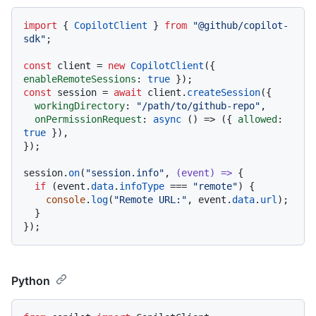
import
 { 
CopilotClient
 } 
from
"@github/copilot-
sdk"
;

const
 client = 
new
CopilotClient
({ 
enableRemoteSessions
: 
true
const
 session = 
await
 client.
createSession
({

workingDirectory
: 
"/path/to/github-repo"
,

onPermissionRequest
: 
async
 () => ({ 
allowed
: 
true
 }),

});

session.
on
(
"session.info"
, 
(
event
) =>
 {

if
 (event.
data
.
infoType
 === 
"remote"
) {

console
.
log
(
"Remote URL:"
, event.
data
.
url
);

  }

Python