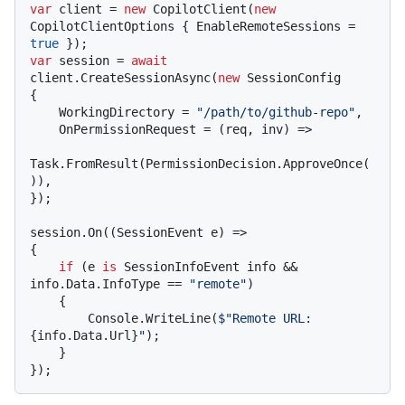
var
 client = 
new
 CopilotClient(
new
CopilotClientOptions { EnableRemoteSessions = 
true
var
 session = 
await
client.CreateSessionAsync(
new
 SessionConfig

{

    WorkingDirectory = 
"/path/to/github-repo"
,

    OnPermissionRequest = (req, inv) =>

Task.FromResult(PermissionDecision.ApproveOnce(
)),

});

session.On((SessionEvent e) =>

{

if
 (e 
is
 SessionInfoEvent info && 
info.Data.InfoType == 
"remote"
)

    {

        Console.WriteLine(
$"Remote URL: 
{info.Data.Url}
"
);

    }
