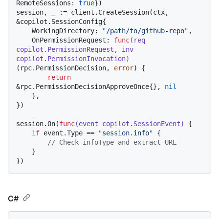
RemoteSessions: 
true
})

session, _ := client.CreateSession(ctx, 
&copilot.SessionConfig{

    WorkingDirectory: 
"/path/to/github-repo"
,

    OnPermissionRequest: 
func
(req 
copilot.PermissionRequest, inv 
copilot.PermissionInvocation)
(rpc.PermissionDecision, 
error
) {

return
&rpc.PermissionDecisionApproveOnce{}, 
nil
    },

})

session.On(
func
(event copilot.SessionEvent)
 {

if
 event.Type == 
"session.info"
 {

// Check infoType and extract URL
    }

C#