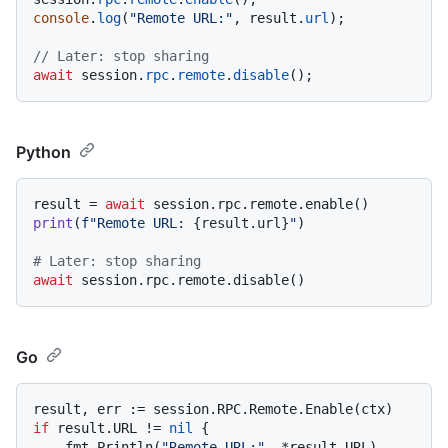
console
.
log
(
"Remote URL:"
, result.
url
);

// Later: stop sharing
await
 session.
rpc
.
remote
.
disable
Python
result = 
await
print
(
f"Remote URL: 
{result.url}
"
)

# Later: stop sharing
await
Go
if
 result.URL != 
nil
 {

    fmt.Println(
"Remote URL:"
, *result.URL)
