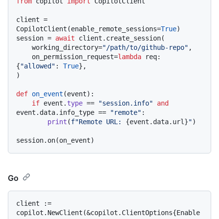
from
 copilot 
import
 CopilotClient

client = 
CopilotClient(enable_remote_sessions=
True
)

session = 
await
 client.create_session(

    working_directory=
"/path/to/github-repo"
,

    on_permission_request=
lambda
 req: 
{
"allowed"
: 
True
},

)

def
on_event
(
event
):

if
 event.
type
 == 
"session.info"
and
event.data.info_type == 
"remote"
:

print
(
f"Remote URL: 
{event.data.url}
"
)

Go
client := 
copilot.NewClient(&copilot.ClientOptions{Enable