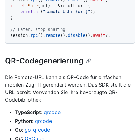
if
let
Some
(url) = &result.url {

println!
(
"Remote URL: {url}"
);

}

// Later: stop sharing
session.
rpc
().
remote
().
disable
().
await
QR-Codegenerierung
Die Remote-URL kann als QR-Code für einfachen
mobilen Zugriff gerendert werden. Das SDK stellt die
URL bereit: Verwenden Sie Ihre bevorzugte QR-
Codebibliothek:
TypeScript
:
qrcode
Python
:
qrcode
Go
:
go-qrcode
C#
:
QRCoder