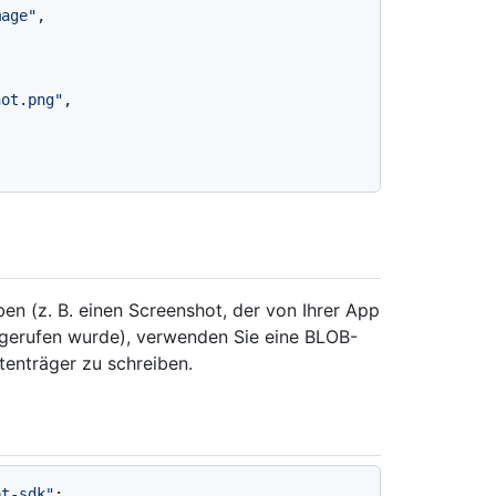
mage"
,

hot.png"
,

en (z. B. einen Screenshot, der von Ihrer App
abgerufen wurde), verwenden Sie eine BLOB-
tenträger zu schreiben.
ot-sdk"
;
