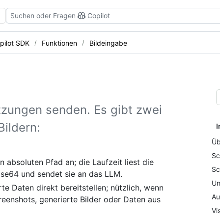
Suchen oder Fragen
Copilot
pilot SDK
Funktionen
Bildeingabe
itzungen senden. Es gibt zwei
ildern:
I
Üb
Sc
n absoluten Pfad an; die Laufzeit liest die
Sc
Base64 und sendet sie an das LLM.
Un
te Daten direkt bereitstellen; nützlich, wenn
Au
creenshots, generierte Bilder oder Daten aus
Vi