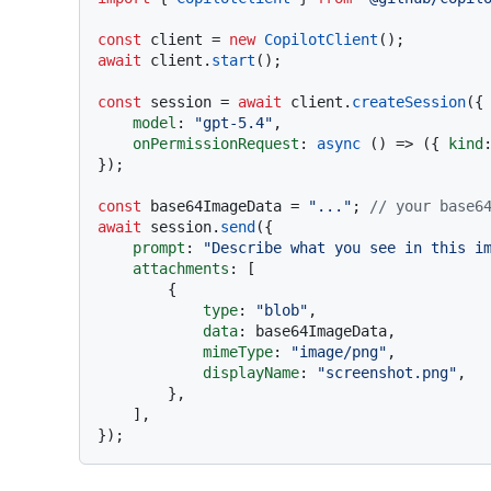
const
 client = 
new
CopilotClient
await
 client.
start
();

const
 session = 
await
 client.
createSession
({

model
: 
"gpt-5.4"
,

onPermissionRequest
: 
async
 () => ({ 
kind
});

const
 base64ImageData = 
"..."
; 
// your base6
await
 session.
send
({

prompt
: 
"Describe what you see in this i
attachments
: [

        {

type
: 
"blob"
,

data
: base64ImageData,

mimeType
: 
"image/png"
,

displayName
: 
"screenshot.png"
,

        },

    ],
