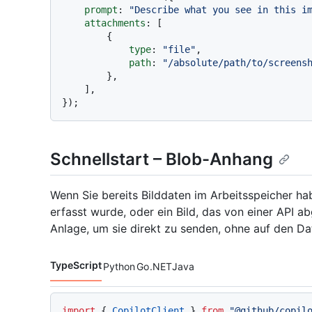
prompt
: 
"Describe what you see in this i
attachments
: [

        {

type
: 
"file"
,

path
: 
"/absolute/path/to/screens
        },

    ],

Schnellstart – Blob-Anhang
Wenn Sie bereits Bilddaten im Arbeitsspeicher hab
erfasst wurde, oder ein Bild, das von einer API 
Anlage, um sie direkt zu senden, ohne auf den Da
TypeScript
Python
Go
.NET
Java
Codesprachen navigation
import
 { 
CopilotClient
 } 
from
"@github/copil