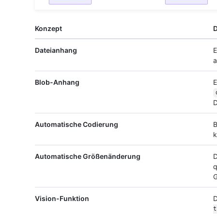
Konzept
D
Dateianhang
E
a
Blob-Anhang
E
D
Automatische Codierung
B
k
Automatische Größenänderung
D
q
G
Vision-Funktion
D
t