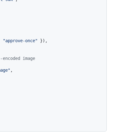
: 
"approve-once"
 }),

4-encoded image
mage"
,
