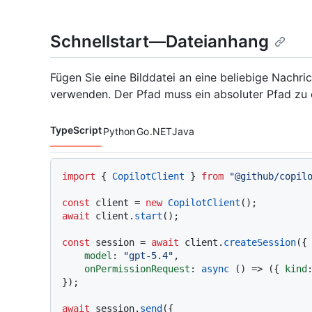
Schnellstart—Dateianhang
Fügen Sie eine Bilddatei an eine beliebige Nachr
verwenden. Der Pfad muss ein absoluter Pfad zu 
TypeScript
Python
Go
.NET
Java
Codesprachen navigation
import
 { 
CopilotClient
 } 
from
"@github/copil
const
 client = 
new
CopilotClient
await
 client.
start
();

const
 session = 
await
 client.
createSession
({

model
: 
"gpt-5.4"
,

onPermissionRequest
: 
async
 () => ({ 
kind
});

await
 session.
send
({
