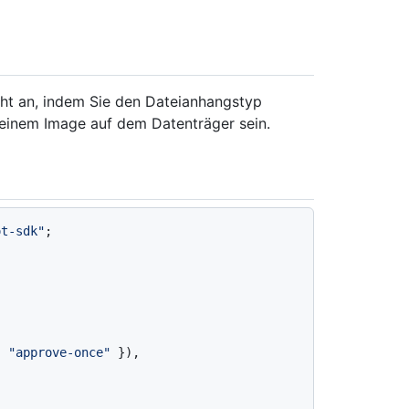
icht an, indem Sie den Dateianhangstyp
einem Image auf dem Datenträger sein.
ot-sdk"
;

: 
"approve-once"
 }),
