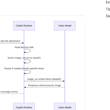
Em
Ti
Si