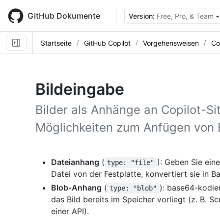
Skip
to
GitHub Dokumente
Version:
Free, Pro, & Team
main
content
Startseite
GitHub Copilot
Vorgehensweisen
Co
Bildeingabe
Bilder als Anhänge an Copilot-S
Möglichkeiten zum Anfügen von B
Dateianhang
(
): Geben Sie eine
type: "file"
Datei von der Festplatte, konvertiert sie in 
Blob-Anhang
(
): base64-kodier
type: "blob"
das Bild bereits im Speicher vorliegt (z. B. S
einer API).