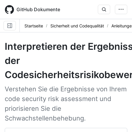
Skip
to
GitHub Dokumente
main
content
Startseite
Sicherheit und Codequalität
Anleitunge
Interpretieren der Ergebnis
der
Codesicherheitsrisikobewe
Verstehen Sie die Ergebnisse von Ihrem
code security risk assessment und
priorisieren Sie die
Schwachstellenbehebung.