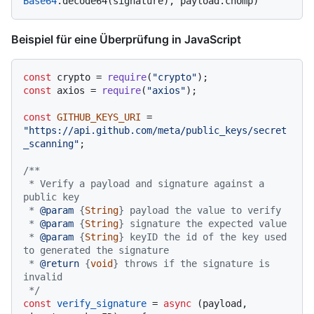
Base64
Beispiel für eine Überprüfung in JavaScript
const
 crypto = 
require
(
"crypto"
const
 axios = 
require
(
"axios"
);

const
GITHUB_KEYS_URI
 = 
"https://api.github.com/meta/public_keys/secret
_scanning"
;

/**

 * Verify a payload and signature against a 
public key

 * 
@param
 {
String
} payload the value to verify

 * 
@param
 {
String
} signature the expected value

 * 
@param
 {
String
} keyID the id of the key used 
to generated the signature

 * 
@return
 {
void
} throws if the signature is 
invalid

 */
const
verify_signature
 = 
async
 (
payload, 