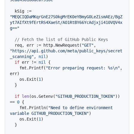
  kSig := 
"MEQCIQDaMKqrGnE27S0kgMrEK0eYBmyG0LeZismAEz/BgZ
yt7AIfXt9fErtRS4XaeSt/AO1RtBY66YcAdjxji410VQV4x
g=="
// Fetch the list of GitHub Public Keys
  req, err := http.NewRequest(
"GET"
, 
"https://api.github.com/meta/public_keys/secret
_scanning"
, 
nil
)

if
 err != 
nil
 {

    fmt.Printf(
"Error preparing request: %s\n"
, 
err)

    os.Exit(
1
)

  }

if
len
(os.Getenv(
"GITHUB_PRODUCTION_TOKEN"
)) 
== 
0
 {

    fmt.Println(
"Need to define environment 
variable GITHUB_PRODUCTION_TOKEN"
)

    os.Exit(
1
)

  }
