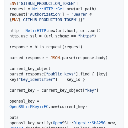
ENV
[
'GITHUB_PRODUCTION_TOKEN'
]

request = 
Net::HTTP::Get
.new(url.path)

request[
'Authorization'
] = 
"Bearer 
#
{
ENV
[
'GITHUB_PRODUCTION_TOKEN'
]}
"
http = 
Net::HTTP
.new(url.host, url.port)

http.use_ssl = (url.scheme == 
"https"
)

response = http.request(request)

parsed_response = 
JSON
.parse(response.body)

current_key_object = 
parsed_response[
"public_keys"
].find { |
key
| 
key[
"key_identifier"
] == key_id }

current_key = current_key_object[
"key"
]

openssl_key = 
OpenSSL::PKey::EC
.new(current_key)

puts 
openssl_key.verify(
Open
SSL::
Digest
:
:SHA256
.new, 