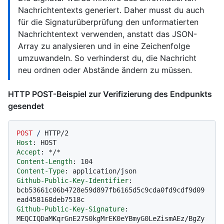
Nachrichtentexts generiert. Daher musst du auch
für die Signaturüberprüfung den unformatierten
Nachrichtentext verwenden, anstatt das JSON-
Array zu analysieren und in eine Zeichenfolge
umzuwandeln. So verhinderst du, die Nachricht
neu ordnen oder Abstände ändern zu müssen.
HTTP POST-Beispiel zur Verifizierung des Endpunkts
gesendet
POST
/
HTTP/2
Host
: 
Accept
: 
Content-Length
: 
Content-Type
: 
Github-Public-Key-Identifier
: 
bcb53661c06b4728e59d897fb6165d5c9cda0fd9cdf9d09
Github-Public-Key-Signature
: 
MEQCIQDaMKqrGnE27S0kgMrEK0eYBmyG0LeZismAEz/BgZy