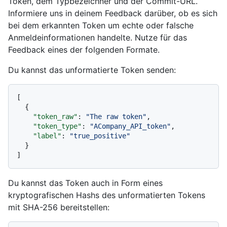
Token, dem Typbezeichner und der Commit-URL.
Informiere uns in deinem Feedback darüber, ob es sich
bei dem erkannten Token um echte oder falsche
Anmeldeinformationen handelte. Nutze für das
Feedback eines der folgenden Formate.
Du kannst das unformatierte Token senden:
[
{
"token_raw"
:
"The raw token"
,
"token_type"
:
"ACompany_API_token"
,
"label"
:
"true_positive"
}
]
Du kannst das Token auch in Form eines
kryptografischen Hashs des unformatierten Tokens
mit SHA-256 bereitstellen: