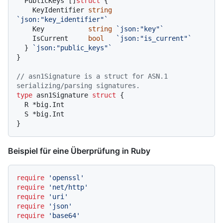
  PublicKeys []
struct
 {

    KeyIdentifier 
string
`json:"key_identifier"`
    Key           
string
`json:"key"`
    IsCurrent     
bool
`json:"is_current"`
  } 
`json:"public_keys"`
}

// asn1Signature is a struct for ASN.1 
serializing/parsing signatures.
type
 asn1Signature 
struct
 {

  R *big.Int

  S *big.Int

Beispiel für eine Überprüfung in Ruby
require
'openssl'
require
'net/http'
require
'uri'
require
'json'
require
'base64'