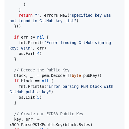
      }

    }

return
""
, errors.New(
"specified key was 
not found in GitHub key list"
)

  }()

if
 err != 
nil
 {

    fmt.Printf(
"Error finding GitHub signing 
key: %s\n"
, err)

    os.Exit(
4
)

  }

// Decode the Public Key
  block, _ := pem.Decode([]
byte
(pubKey))

if
 block == 
nil
 {

    fmt.Println(
"Error parsing PEM block with 
GitHub public key"
)

    os.Exit(
5
)

  }

// Create our ECDSA Public Key
  key, err := 
x509.ParsePKIXPublicKey(block.Bytes)
