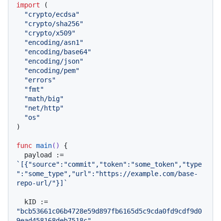
import
 (

"crypto/ecdsa"
"crypto/sha256"
"crypto/x509"
"encoding/asn1"
"encoding/base64"
"encoding/json"
"encoding/pem"
"errors"
"fmt"
"math/big"
"net/http"
"os"
)

func
main
()
 {

  payload := 
`[{"source":"commit","token":"some_token","type
":"some_type","url":"https://example.com/base-
repo-url/"}]`
  kID := 
"bcb53661c06b4728e59d897fb6165d5c9cda0fd9cdf9d0
9ead458168deb7518c"