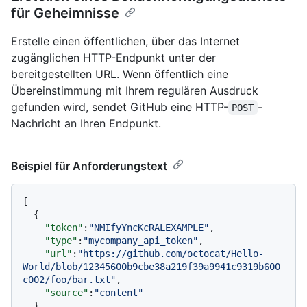
für Geheimnisse
Erstelle einen öffentlichen, über das Internet
zugänglichen HTTP-Endpunkt unter der
bereitgestellten URL. Wenn öffentlich eine
Übereinstimmung mit Ihrem regulären Ausdruck
gefunden wird, sendet GitHub eine HTTP-
-
POST
Nachricht an Ihren Endpunkt.
Beispiel für Anforderungstext
[
{
"token"
:
"NMIfyYncKcRALEXAMPLE"
,
"type"
:
"mycompany_api_token"
,
"url"
:
"https://github.com/octocat/Hello-
World/blob/12345600b9cbe38a219f39a9941c9319b600
c002/foo/bar.txt"
,
"source"
:
"content"
}