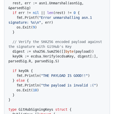
  rest, err := asn1.Unmarshal(asnSig, 
&parsedSig)

if
 err != 
nil
 || 
len
(rest) != 
0
 {

    fmt.Printf(
"Error unmarshalling asn.1 
signature: %s\n"
, err)

    os.Exit(
9
)

  }

// Verify the SHA256 encoded payload against 
the signature with GitHub's Key
  digest := sha256.Sum256([]
byte
(payload))

  keyOk := ecdsa.Verify(ecdsaKey, digest[:], 
parsedSig.R, parsedSig.S)

if
 keyOk {

    fmt.Println(
"THE PAYLOAD IS GOOD!!"
)

  } 
else
 {

    fmt.Println(
"the payload is invalid :("
)

    os.Exit(
10
)

  }

}

type
 GitHubSigningKeys 
struct
 {
