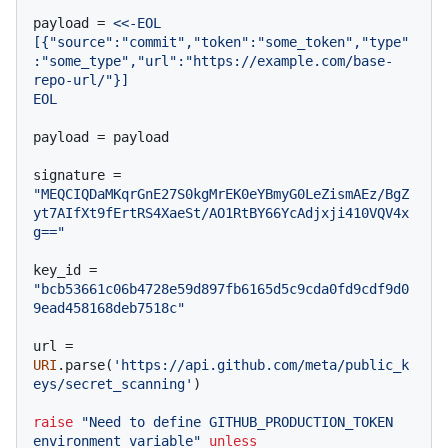
payload = 
<<-EOL

[{"source":"commit","token":"some_token","type"
:"some_type","url":"https://example.com/base-
repo-url/"}]

EOL
payload = payload

signature = 
"MEQCIQDaMKqrGnE27S0kgMrEK0eYBmyG0LeZismAEz/BgZ
yt7AIfXt9fErtRS4XaeSt/AO1RtBY66YcAdjxji410VQV4x
g=="
key_id = 
"bcb53661c06b4728e59d897fb6165d5c9cda0fd9cdf9d0
9ead458168deb7518c"
url = 
URI
.parse(
'https://api.github.com/meta/public_k
eys/secret_scanning'
)

raise
"Need to define GITHUB_PRODUCTION_TOKEN 
environment variable"
unless