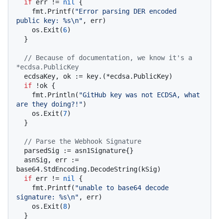
if
 err != 
nil
 {

    fmt.Printf(
"Error parsing DER encoded 
public key: %s\n"
, err)

    os.Exit(
6
)

  }

// Because of documentation, we know it's a 
*ecdsa.PublicKey
  ecdsaKey, ok := key.(*ecdsa.PublicKey)

if
 !ok {

    fmt.Println(
"GitHub key was not ECDSA, what 
are they doing?!"
)

    os.Exit(
7
)

  }

// Parse the Webhook Signature
  parsedSig := asn1Signature{}

  asnSig, err := 
base64.StdEncoding.DecodeString(kSig)

if
 err != 
nil
 {

    fmt.Printf(
"unable to base64 decode 
signature: %s\n"
, err)

    os.Exit(
8
)

  }
