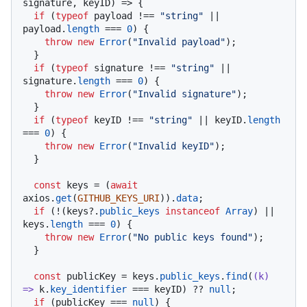
signature, keyID
) => {

if
 (
typeof
 payload !== 
"string"
 || 
payload.
length
 === 
0
) {

throw
new
Error
(
"Invalid payload"
);

  }

if
 (
typeof
 signature !== 
"string"
 || 
signature.
length
 === 
0
) {

throw
new
Error
(
"Invalid signature"
);

  }

if
 (
typeof
 keyID !== 
"string"
 || keyID.
length
=== 
0
) {

throw
new
Error
(
"Invalid keyID"
);

  }

const
 keys = (
await
axios.
get
(
GITHUB_KEYS_URI
)).
data
;

if
 (!(keys?.
public_keys
instanceof
Array
) || 
keys.
length
 === 
0
) {

throw
new
Error
(
"No public keys found"
);

  }

const
 publicKey = keys.
public_keys
.
find
(
(
k
) 
=>
 k.
key_identifier
 === keyID) ?? 
null
;

if
 (publicKey === 
null
) {
