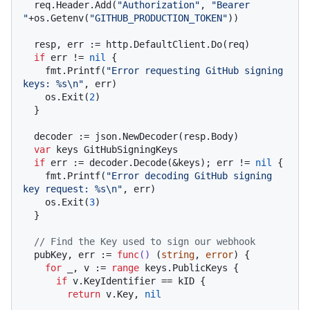
  req.Header.Add(
"Authorization"
, 
"Bearer 
"
+os.Getenv(
"GITHUB_PRODUCTION_TOKEN"
))

  resp, err := http.DefaultClient.Do(req)

if
 err != 
nil
 {

    fmt.Printf(
"Error requesting GitHub signing 
keys: %s\n"
, err)

    os.Exit(
2
)

  }

  decoder := json.NewDecoder(resp.Body)

var
 keys GitHubSigningKeys

if
 err := decoder.Decode(&keys); err != 
nil
 {

    fmt.Printf(
"Error decoding GitHub signing 
key request: %s\n"
, err)

    os.Exit(
3
)

  }

// Find the Key used to sign our webhook
  pubKey, err := 
func
()
 (
string
, 
error
) {

for
 _, v := 
range
 keys.PublicKeys {

if
 v.KeyIdentifier == kID {

return
 v.Key, 
nil