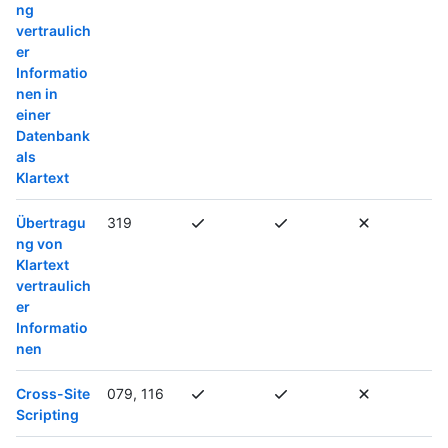
ng
vertraulich
er
Informatio
nen in
einer
Datenbank
als
Klartext
Übertragu
319
ng von
Klartext
vertraulich
er
Informatio
nen
Cross-Site
079, 116
Scripting