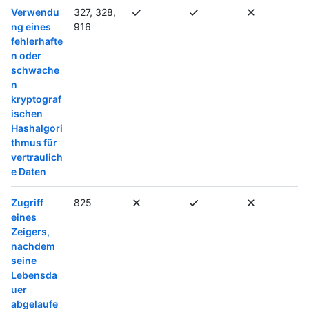
Verwendu
327, 328,
ng eines
916
fehlerhafte
n oder
schwache
n
kryptograf
ischen
Hashalgori
thmus für
vertraulich
e Daten
Zugriff
825
eines
Zeigers,
nachdem
seine
Lebensda
uer
abgelaufe