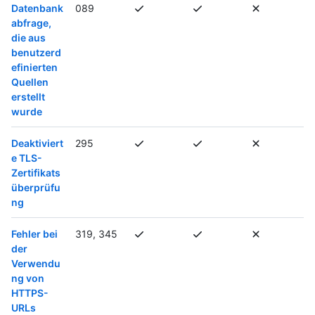
Datenbank
089
abfrage,
die aus
benutzerd
efinierten
Quellen
erstellt
wurde
Deaktiviert
295
e TLS-
Zertifikats
überprüfu
ng
Fehler bei
319, 345
der
Verwendu
ng von
HTTPS-
URLs