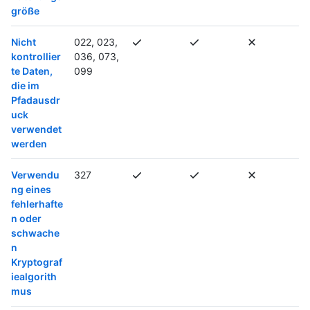
größe
Nicht
022, 023,
kontrollier
036, 073,
te Daten,
099
die im
Pfadausdr
uck
verwendet
werden
Verwendu
327
ng eines
fehlerhafte
n oder
schwache
n
Kryptograf
iealgorith
mus