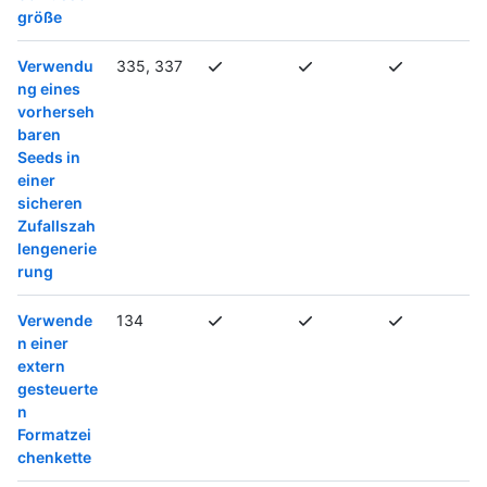
größe
Verwendu
335, 337
ng eines
vorherseh
baren
Seeds in
einer
sicheren
Zufallszah
lengenerie
rung
Verwende
134
n einer
extern
gesteuerte
n
Formatzei
chenkette