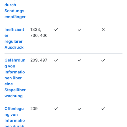
durch
Sendungs
empfänger
Ineffizient
1333,
er
730, 400
regulärer
Ausdruck
Gefährdun
209, 497
g von
Informatio
nen über
eine
Stapelüber
wachung
Offenlegu
209
ng von
Informatio
nen durch