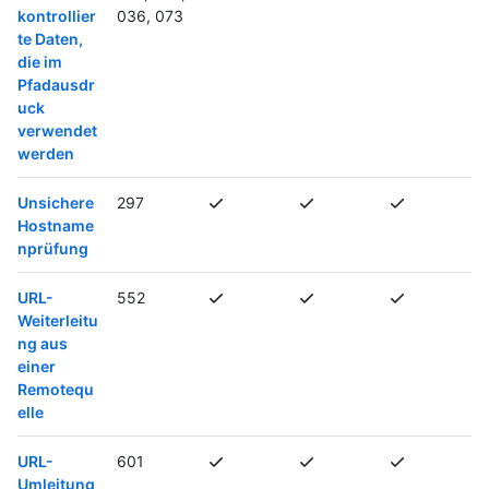
kontrollier
036, 073
te Daten,
die im
Pfadausdr
uck
verwendet
werden
Unsichere
297
Hostname
nprüfung
URL-
552
Weiterleitu
ng aus
einer
Remotequ
elle
URL-
601
Umleitung