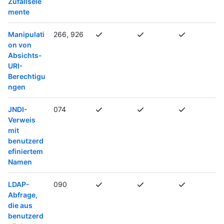
Zufallsele
mente
Manipulati
266, 926
on von
Absichts-
URI-
Berechtigu
ngen
JNDI-
074
Verweis
mit
benutzerd
efiniertem
Namen
LDAP-
090
Abfrage,
die aus
benutzerd