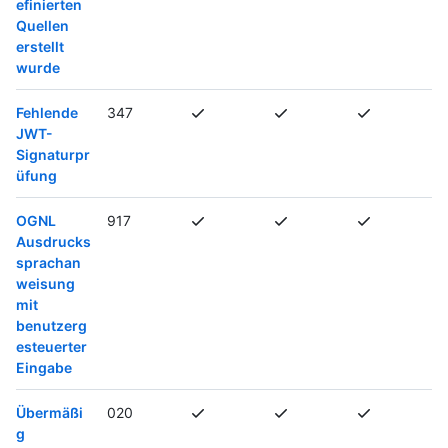
efinierten
Quellen
erstellt
wurde
Fehlende
347
JWT-
Signaturpr
üfung
OGNL
917
Ausdrucks
sprachan
weisung
mit
benutzerg
esteuerter
Eingabe
Übermäßi
020
g