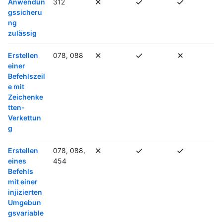
Anwendun
312
gssicheru
ng
zulässig
Erstellen
078, 088
einer
Befehlszeil
e mit
Zeichenke
tten-
Verkettun
g
Erstellen
078, 088,
eines
454
Befehls
mit einer
injizierten
Umgebun
gsvariable