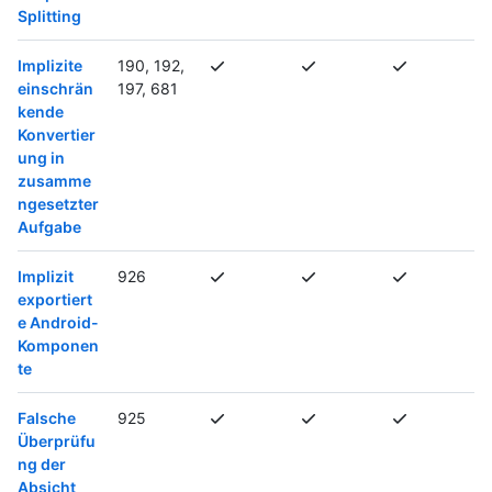
Splitting
Implizite
190, 192,
einschrän
197, 681
kende
Konvertier
ung in
zusamme
ngesetzter
Aufgabe
Implizit
926
exportiert
e Android-
Komponen
te
Falsche
925
Überprüfu
ng der
Absicht