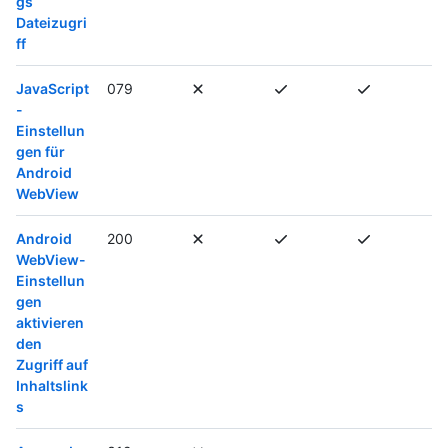
gs
Dateizugri
ff
JavaScript
079
-
Einstellun
gen für
Android
WebView
Android
200
WebView-
Einstellun
gen
aktivieren
den
Zugriff auf
Inhaltslink
s