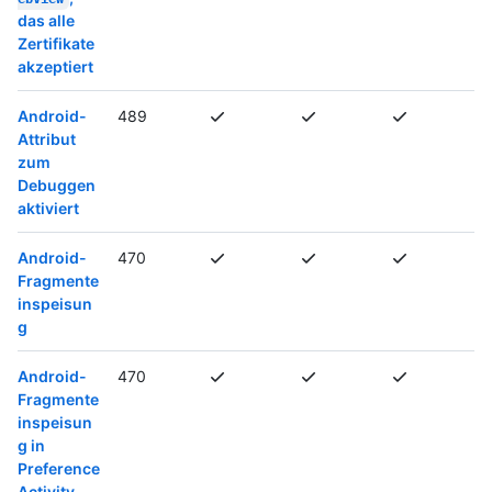
das alle
Zertifikate
akzeptiert
Android-
489
Attribut
zum
Debuggen
aktiviert
Android-
470
Fragmente
inspeisun
g
Android-
470
Fragmente
inspeisun
g in
Preference
Activity