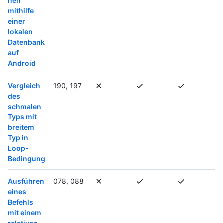
nen
mithilfe
einer
lokalen
Datenbank
auf
Android
Vergleich
190, 197
des
schmalen
Typs mit
breitem
Typ in
Loop-
Bedingung
Ausführen
078, 088
eines
Befehls
mit einem
relativen