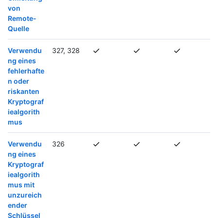
von
Remote-
Quelle
Verwendu
327, 328
ng eines
fehlerhafte
n oder
riskanten
Kryptograf
iealgorith
mus
Verwendu
326
ng eines
Kryptograf
iealgorith
mus mit
unzureich
ender
Schlüssel