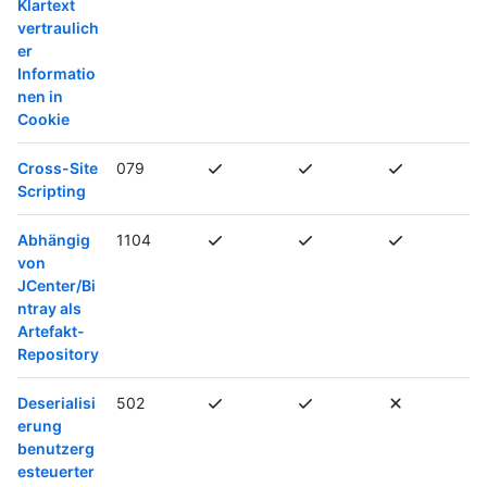
Klartext
vertraulich
er
Informatio
nen in
Cookie
Cross-Site
079
Scripting
Abhängig
1104
von
JCenter/Bi
ntray als
Artefakt-
Repository
Deserialisi
502
erung
benutzerg
esteuerter