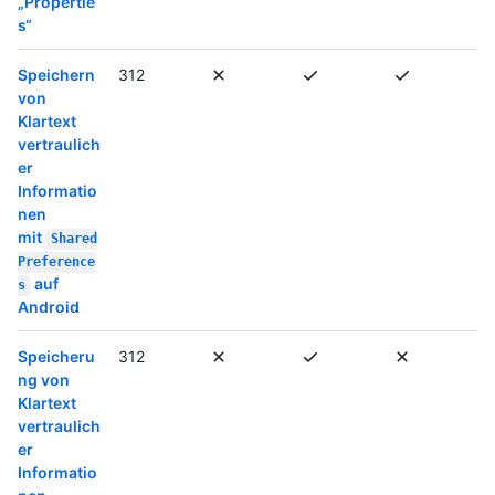
„Propertie
s“
Speichern
312
von
Klartext
vertraulich
er
Informatio
nen
mit
Shared
Preference
auf
s
Android
Speicheru
312
ng von
Klartext
vertraulich
er
Informatio