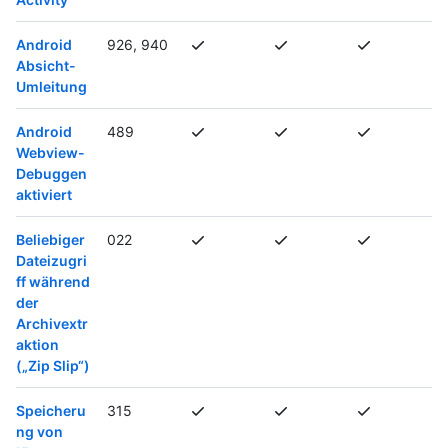
Android
926, 940
Absicht-
Umleitung
Android
489
Webview-
Debuggen
aktiviert
Beliebiger
022
Dateizugri
ff während
der
Archivextr
aktion
(„Zip Slip“)
Speicheru
315
ng von