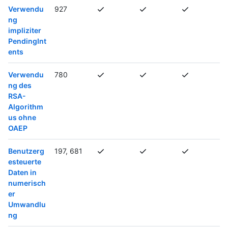
Verwendu
927
ng
impliziter
PendingInt
ents
Verwendu
780
ng des
RSA-
Algorithm
us ohne
OAEP
Benutzerg
197, 681
esteuerte
Daten in
numerisch
er
Umwandlu
ng