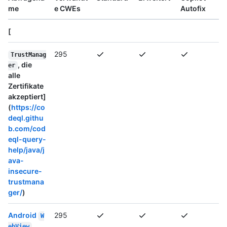
me
e CWEs
Autofix
[
295
TrustManag
, die
er
alle
Zertifikate
akzeptiert]
(
https://co
deql.githu
b.com/cod
eql-query-
help/java/j
ava-
insecure-
trustmana
ger/
)
Android
295
W
,
ebView